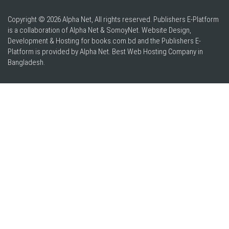
Copyright © 2026 Alpha Net, All rights reserved. Publishers E-Platform
is a collaboration of Alpha Net & SomoyNet.
Website Design
,
Development & Hosting for books.com.bd and the Publishers E-
Platform is provided by Alpha Net. Best
Web Hosting Company in
Bangladesh
.