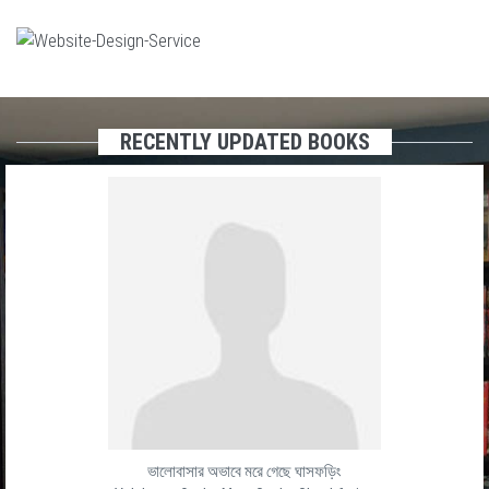
RECENTLY UPDATED BOOKS
ভালোবাসার অভাবে মরে গেছে ঘাসফড়িং