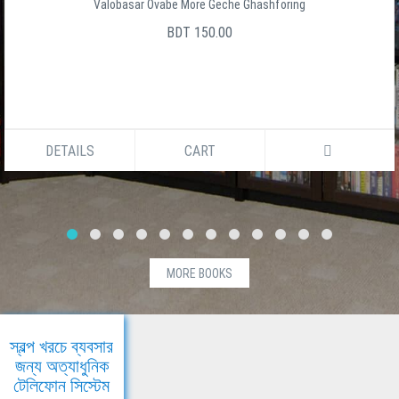
Valobasar Ovabe More Geche Ghashforing
BDT 150.00
DETAILS
CART
MORE BOOKS
স্বল্প খরচে ব্যবসার
জন্য অত্যাধুনিক
টেলিফোন সিস্টেম