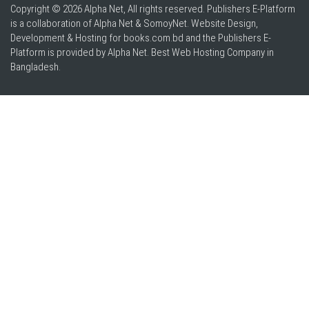
Copyright © 2026 Alpha Net, All rights reserved. Publishers E-Platform
is a collaboration of Alpha Net & SomoyNet.
Website Design
,
Development & Hosting for books.com.bd and the Publishers E-
Platform is provided by Alpha Net. Best
Web Hosting Company in
Bangladesh
.