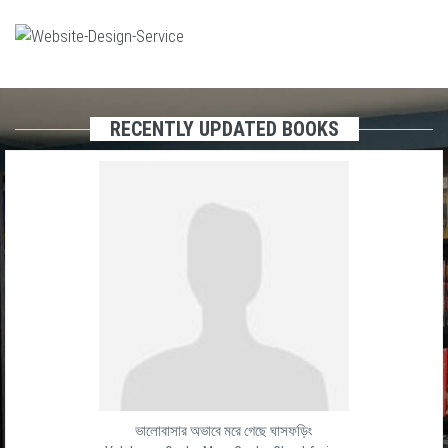
RECENTLY UPDATED BOOKS
ভালোবাসার অভাবে মরে গেছে ঘাসফড়িং