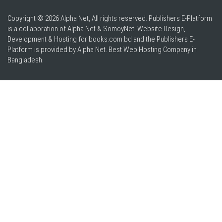
Copyright © 2026 Alpha Net, All rights reserved. Publishers E-Platform
is a collaboration of Alpha Net & SomoyNet.
Website Design
,
Development & Hosting for books.com.bd and the Publishers E-
Platform is provided by Alpha Net. Best
Web Hosting Company in
Bangladesh
.