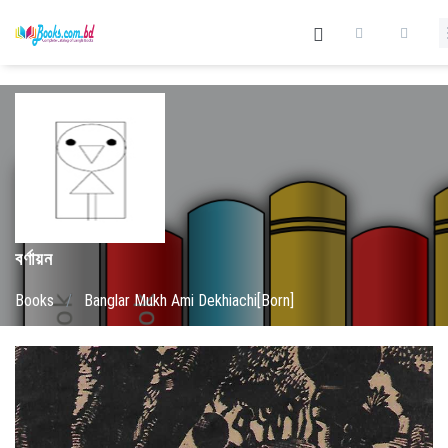
বর্ণায়ন
Books
/
Banglar Mukh Ami Dekhiachi[Born]