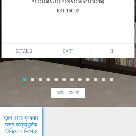
Valobasar Ovabe More Geche Ghashforing
BDT 150.00
DETAILS
CART
MORE BOOKS
স্বল্প খরচে ব্যবসার
জন্য অত্যাধুনিক
টেলিফোন সিস্টেম