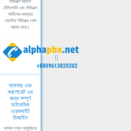
পিবিএক্স আইপি
টেলিফোনি এবং পিবিএক্স
সার্ভিসের সবন্বয়ে
হোস্টেড পিবিএক্স সেবা
প্রদান করে।
+8809613820202
ব্যবসায় এবং
করপোরেট এর
জন্য সম্পূর্ণ
ডাইনামিক
ওয়েবসাইট
ডিজাইন
বর্তমান তথ্য প্রযুক্তির