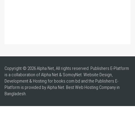
Copyright © 2026 Alpha Net, All rights reserved. Publishers E-Platform
is a collaboration of Alpha Net & SomoyNet.
Website Design
,
Development & Hosting for books.com.bd and the Publishers E-
Platform is provided by Alpha Net. Best
Web Hosting Company in
Bangladesh
.