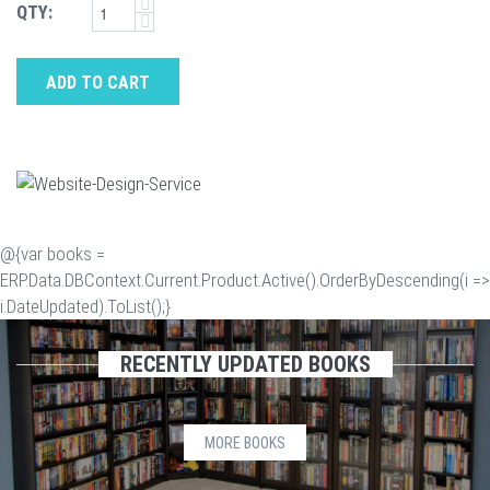
QTY:
ADD TO CART
@{var books =
ERP.Data.DBContext.Current.Product.Active().OrderByDescending(i =>
i.DateUpdated).ToList();}
RECENTLY UPDATED BOOKS
MORE BOOKS