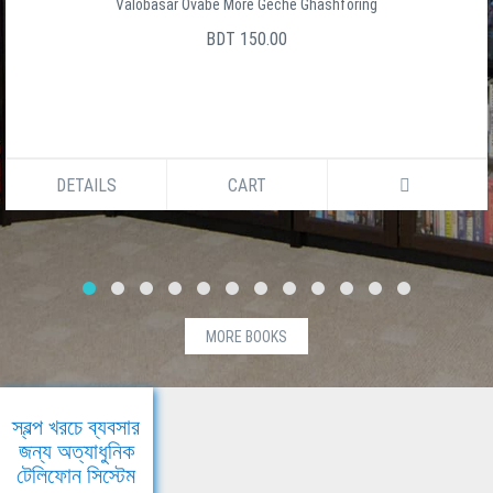
Valobasar Ovabe More Geche Ghashforing
BDT 150.00
DETAILS
CART
MORE BOOKS
স্বল্প খরচে ব্যবসার
জন্য অত্যাধুনিক
টেলিফোন সিস্টেম