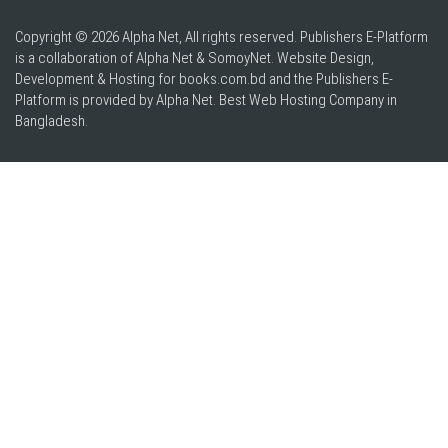
Copyright © 2026 Alpha Net, All rights reserved. Publishers E-Platform
is a collaboration of Alpha Net & SomoyNet.
Website Design
,
Development & Hosting for books.com.bd and the Publishers E-
Platform is provided by Alpha Net. Best
Web Hosting Company in
Bangladesh
.