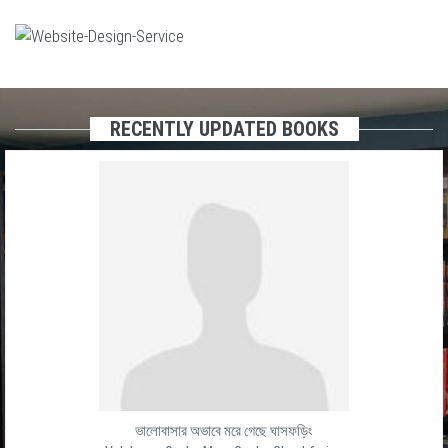
RECENTLY UPDATED BOOKS
ভালোবাসার অভাবে মরে গেছে ঘাসফড়িং