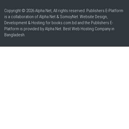
Copyright © 2026 Alpha Net, All rights reserved. Publishers E-Platform
is a collaboration of Alpha Net & SomoyNet.
Website Design
,
Development & Hosting for books.com.bd and the Publishers E-
Platform is provided by Alpha Net. Best
Web Hosting Company in
Bangladesh
.