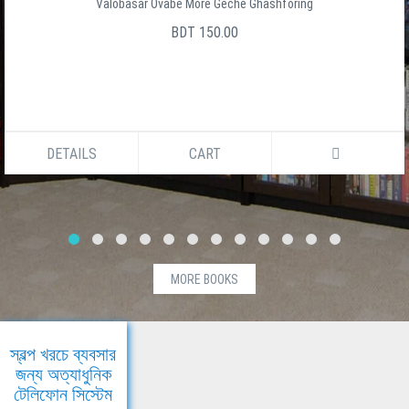
Valobasar Ovabe More Geche Ghashforing
BDT 150.00
DETAILS
CART
MORE BOOKS
স্বল্প খরচে ব্যবসার
জন্য অত্যাধুনিক
টেলিফোন সিস্টেম