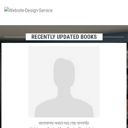
RECENTLY UPDATED BOOKS
ভালোবাসার অভাবে মরে গেছে ঘাসফড়িং