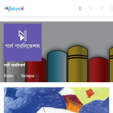
পার্ল পাবলিশার্স
Books
/
Nataipur