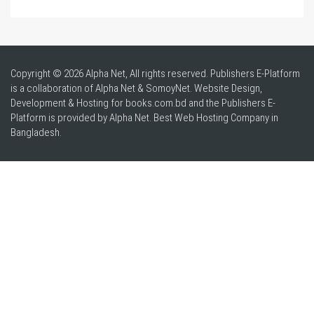
Copyright © 2026 Alpha Net, All rights reserved. Publishers E-Platform
is a collaboration of Alpha Net & SomoyNet.
Website Design
,
Development & Hosting for books.com.bd and the Publishers E-
Platform is provided by Alpha Net. Best
Web Hosting Company in
Bangladesh
.