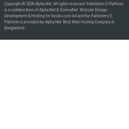
Copyright © 2026 Alpha Net, All rights reserved. Publishers E-Platform
is a collaboration of Alpha Net & SomoyNet.
Website Design
,
Development & Hosting for books.com.bd and the Publishers E-
Platform is provided by Alpha Net. Best
Web Hosting Company in
Bangladesh
.