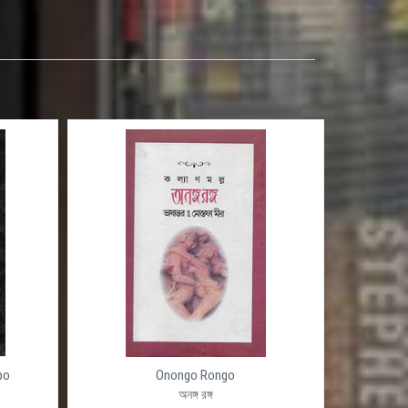
েশ
ন ও
ুনিক
ের
ড়াও
ক
po
Onongo Rongo
অনঙ্গ রঙ্গ