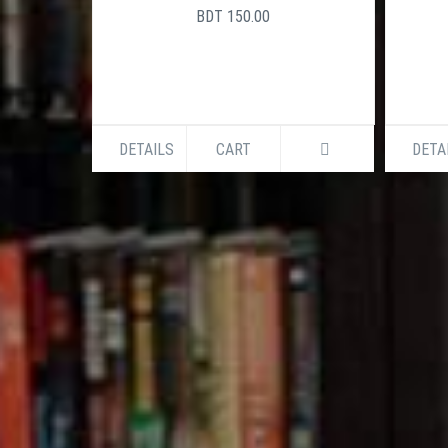
+880961
BDT 150.00
DETAILS
CART
DETA