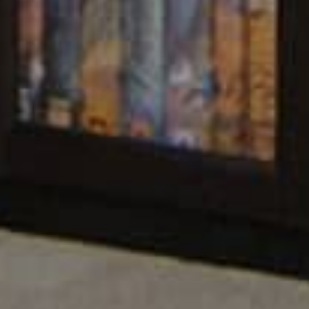
29,332
BOOKS
t of legends.
A complete online catalog of Bangla bo
Poets of the
From the everlasting classics to mode
e.
literature of the future generation.