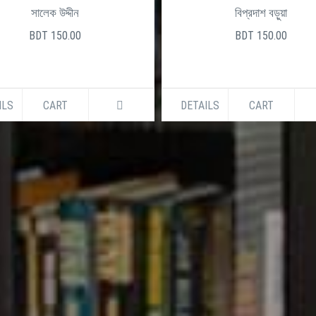
3250250
+880961325025
সালেক উদ্দীন
বিপ্রদাশ বড়ুয়া
BDT 150.00
BDT 150.00
ILS
CART
DETAILS
CART