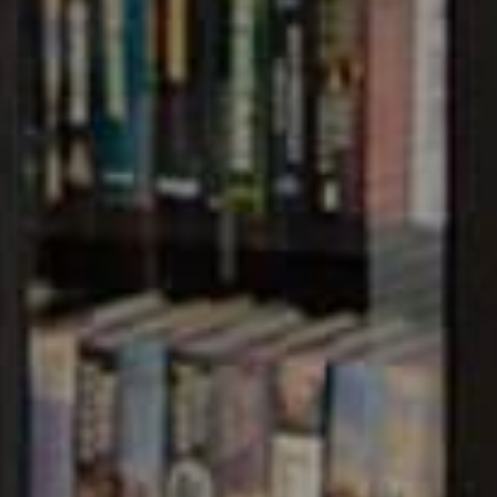
GLADESH
ervices such
, Non-
Easy
essages
ay for School,
ers API