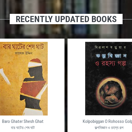
RECENTLY UPDATED BOOKS
্ণ ডাইনামিক
দেশের সেরা ওয়েব হোস্টিং প্রোভাইডার ইন বাংলাদ
দীর্ঘ ১৭ বছর বাংলাদেশে নিরবিচ্ছিন্ন ভাবে ডোমেইন রেজিস্ট্রেশ
ষ্ঠানের জন্য ভালো
হোস্টিং সেবা প্রদান করে আসছে আলফা নেট। সুলভ মূল্যে সর্বাধ
ো মানের একটি
লিনাক্স এবং উইন্ডোজ ওয়েব হোস্টিং আমেরিকা অথবা বাংলাদেশ
ধাপ এগিয়ে। তাই
ডাটাসেন্টারে আলফা নেটের নিজস্ব সার্ভারে রাখার ব্যবস্থা, এছা
লফা নেট এ আজ ই
আলফা নেট দিচ্ছে লিনাক্স এবং উইন্ডোস প্লাটফর্মে অত্যাধুনি
ভার্চুয়াল এবং ডেডিকেটেড সার্ভার।
Baro Ghater Shesh Ghat
Kolpobiggan O Rohosso Gol
বার ঘাটের শেষ ঘাট
কল্পবিজ্ঞান ও রহস্য গল্প