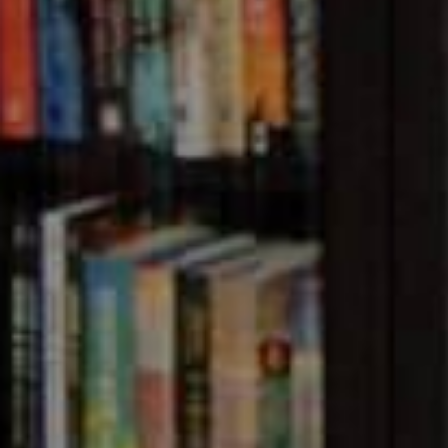
ASKING/NONMASKING SMS IN BAN
anced SMS service provider in Bangladesh with multiple s
PI, OTP SMS, SMS Gateway,
SMS Marketing
, Masking SMS
ides a powerful and easy-to-use SMS API for developers. 
tware Applications & Websites. You can also send SMS m
 Web Panel (Dashboard). Fast and easy to use SMS Gatew
marketing, ISP & NGO in Bangladesh.
Alpha SMS
also off
orate applications.