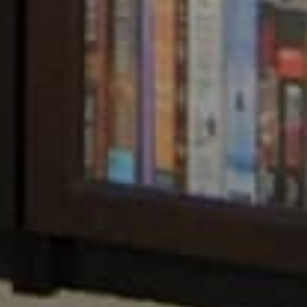
oks.
rn