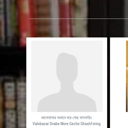
ভালোবাসার অভাবে মরে গেছে ঘাসফড়িং
Valobasar Ovabe More Geche Ghashforing