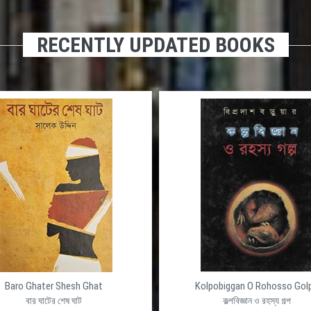
RECENTLY UPDATED BOOKS
Baro Ghater Shesh Ghat
Kolpobiggan O Rohosso Gol
বার ঘাটের শেষ ঘাট
কল্পবিজ্ঞান ও রহস্য গল্প