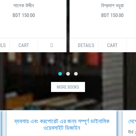
সালেক উদ্দীন
বিপ্রদাশ বড়ুয়া
BDT 150.00
BDT 150.00
ILS
CART
DETAILS
CART
MORE BOOKS
ব্যবসায় এবং করপোরেট এর জন্য সম্পূর্ণ ডাইনামিক
দেশ
ওয়েবসাইট ডিজাইন
দীর্