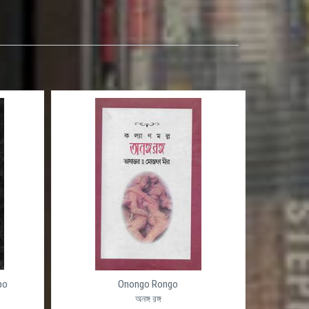
po
Onongo Rongo
অনঙ্গ রঙ্গ