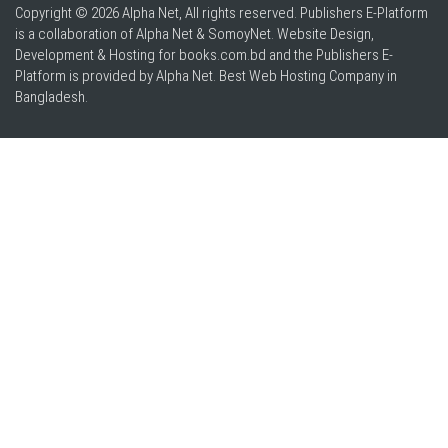
Copyright © 2026 Alpha Net, All rights reserved. Publishers E-Platform
is a collaboration of Alpha Net & SomoyNet.
Website Design
,
Development & Hosting for books.com.bd and the Publishers E-
Platform is provided by Alpha Net. Best
Web Hosting Company in
Bangladesh
.