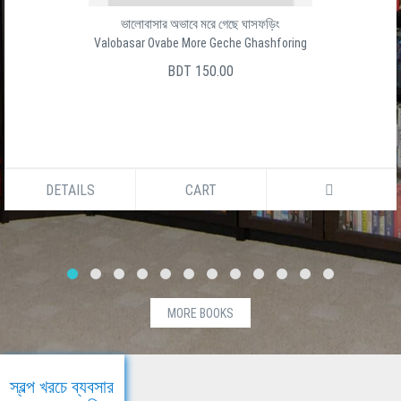
ভালোবাসার অভাবে মরে গেছে ঘাসফড়িং
Valobasar Ovabe More Geche Ghashforing
BDT 150.00
DETAILS
CART
MORE BOOKS
স্বল্প খরচে ব্যবসার