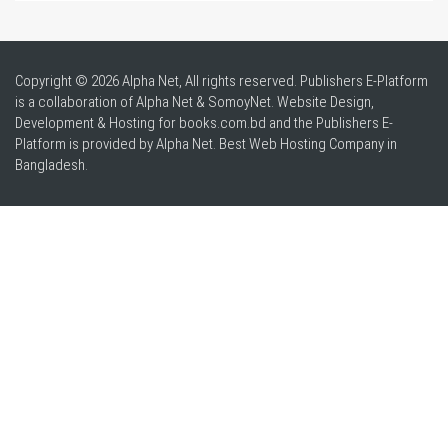
Copyright © 2026 Alpha Net, All rights reserved. Publishers E-Platform
is a collaboration of Alpha Net & SomoyNet.
Website Design
,
Development & Hosting for books.com.bd and the Publishers E-
Platform is provided by Alpha Net. Best
Web Hosting Company in
Bangladesh
.