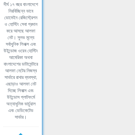
দীর্ঘ ১৭ বছর বাংলাদেশে
নিরবিচ্ছিন্ন ভাবে
ডোমেইন রেজিস্ট্রেশন
ও হোস্টিং সেবা প্রদান
করে আসছে আলফা
নেট। সুলভ মূল্যে
সর্বাধুনিক লিনাক্স এবং
উইন্ডোজ ওয়েব হোস্টিং
আমেরিকা অথবা
বাংলাদেশের ডাটাসেন্টারে
আলফা নেটের নিজস্ব
সার্ভারে রাখার ব্যবস্থা,
এছাড়াও আলফা নেট
দিচ্ছে লিনাক্স এবং
উইন্ডোস প্লাটফর্মে
অত্যাধুনিক ভার্চুয়াল
এবং ডেডিকেটেড
সার্ভার।