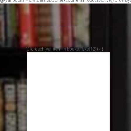
@{var books = ERP.Data.DBContext.Current.Product.Active().OrderByDe
@foreach(var item in books.Take(12)) {
}