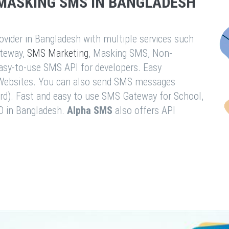
MASKING SMS IN BANGLADESH
vider in Bangladesh with multiple services such
teway,
SMS Marketing
, Masking SMS, Non-
easy-to-use SMS API for developers. Easy
& Websites. You can also send SMS messages
rd). Fast and easy to use SMS Gateway for School,
O in Bangladesh.
Alpha SMS
also offers API