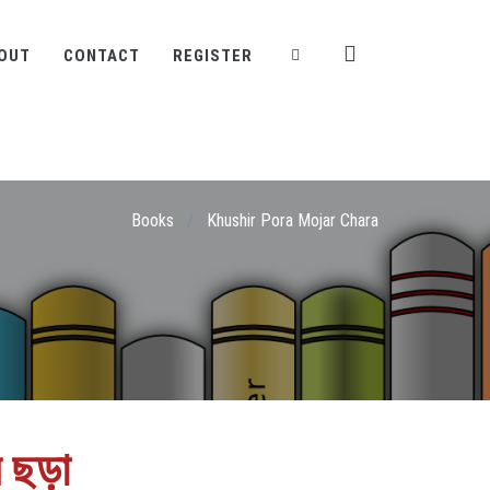
OUT
CONTACT
REGISTER
Books
/
Khushir Pora Mojar Chara
র ছড়া