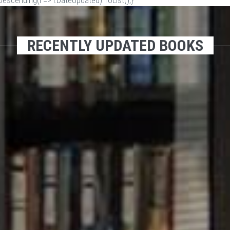
scending(i => i.DateUpdated).ToList();}
RECENTLY UPDATED BOOKS