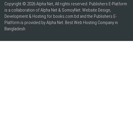
Copyright © 2026 Alpha Net, All rights reserved. Publishers E-Platform
is a collaboration of Alpha Net & SomoyNet.
Website Design
,
Development & Hosting for books.com.bd and the Publishers E-
Platform is provided by Alpha Net. Best
Web Hosting Company in
Bangladesh
.