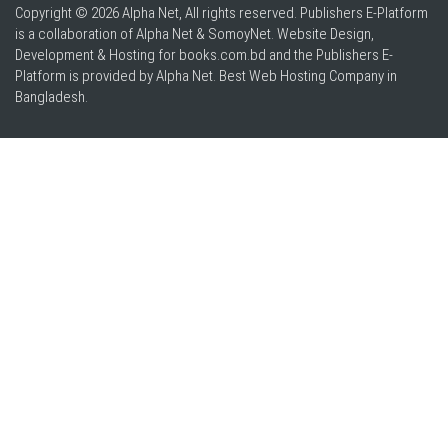
Copyright © 2026 Alpha Net, All rights reserved. Publishers E-Platform
is a collaboration of Alpha Net & SomoyNet.
Website Design
,
Development & Hosting for books.com.bd and the Publishers E-
Platform is provided by Alpha Net. Best
Web Hosting Company in
Bangladesh
.