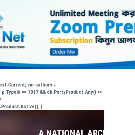
xt.Current; var authors =
> p.TypeId == 1017 && db.PartyProduct.Any(i =>
=
Product.Active(); }
A NATIONAL ARCHIVE OF