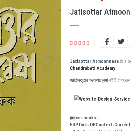
Jatisottar Atmoo
Jatisottar Atmoonnesa
is a b
Chandrabati Academy
.
জাতিসত্তার আত্মঅন্বেষা
বইটি লিখেছে
@{var books =
ERP.Data.DBContext.Current