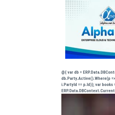
@{ var db = ERP.Data.DBConte
db.Party.Active().Where(p =
i.PartyId == p.Id)); var books 
ERP.Data.DBContext.Current.