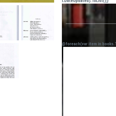
i.DateUpdated).ToList();}
@foreach(var item in books.