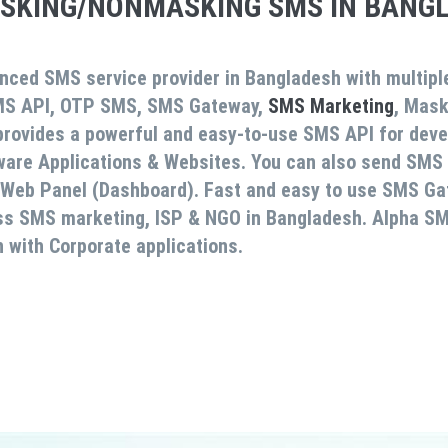
SKING/NONMASKING SMS IN BANG
nced SMS service provider in Bangladesh with multipl
MS API, OTP SMS, SMS Gateway,
SMS Marketing
, Mas
 provides a powerful and easy-to-use SMS API for deve
tware Applications & Websites. You can also send SM
 Web Panel (Dashboard). Fast and easy to use SMS Ga
ss SMS marketing, ISP & NGO in Bangladesh.
Alpha S
n with Corporate applications.