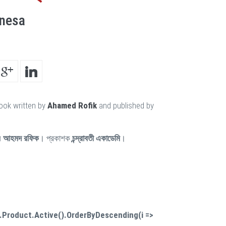
nnesa
ook written by
Ahamed Rofik
and published by
ন
আহমদ রফিক
। প্রকাশক
চন্দ্রাবতী একাডেমি
।
.Product.Active().OrderByDescending(i =>