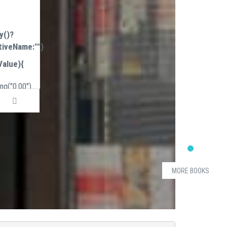
y()?
tiveName:"")
Value){
ng("0.00")
ng("0.00")
HasValue)
ng("0.00")
MORE BOOKS