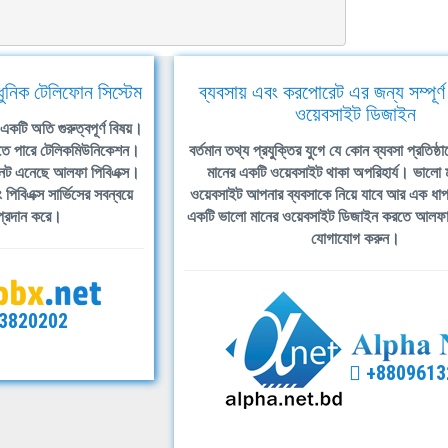
াধুনিক টেলিফোন সিস্টেম
ব্যবসায় এবং করপোরেট এর জন্য সম্পূর্
ওয়েবসাইট ডিজাইন
গ একটি অতি গুরুত্বপূর্ণ বিষয়।
তে পারে টেলিকমিউনিকেশন।
বর্তমান তথ্য প্রযুক্তির যুগে যে কোন ব্যবসা প্রতিষ্
েট এনেছে আলফা পিবিএক্স।
মানের একটি ওয়েবসাইট থাকা অপরিহার্য। ভালো 
িবিএক্স সার্ভিসের সবন্বয়ে
ওয়েবসাইট আপনার ব্যবসাকে নিয়ে যাবে আর এক ধা
 প্রদান করে।
একটি ভালো মানের ওয়েবসাইট ডিজাইন করতে আলফ
যোগাযোগ করুন।
3820202
+8809613