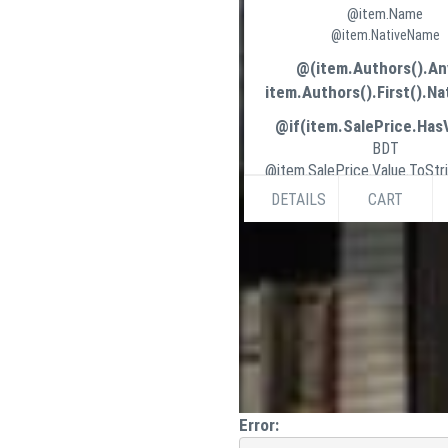
@item.Name
@item.NativeName
@(item.Authors().An
item.Authors().First().Na
@if(item.SalePrice.Has
BDT
@item.SalePrice.Value.ToStri
BDT
DETAILS
CART
@item.ListPrice.Value.ToStri
}else if (item.ListPrice.
{
BDT
@item.ListPrice.Value.ToStri
}
Error: