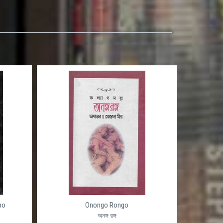
po
Onongo Rongo
অনঙ্গ রঙ্গ