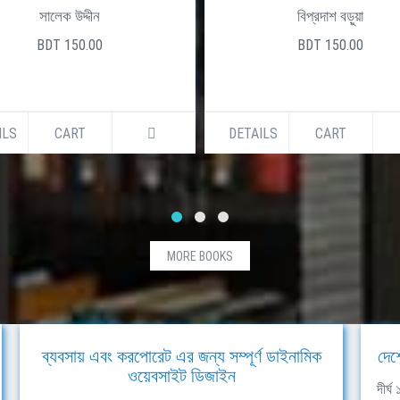
সালেক উদ্দীন
বিপ্রদাশ বড়ুয়া
BDT 150.00
BDT 150.00
ILS
CART
DETAILS
CART
MORE BOOKS
ব্যবসায় এবং করপোরেট এর জন্য সম্পূর্ণ ডাইনামিক
দেশ
ওয়েবসাইট ডিজাইন
দীর্