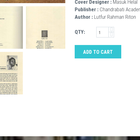
Cover Designer :
Masuk Helal
Publisher :
Chandrabati Acade
Author :
Lutfur Rahman Riton
QTY:
ADD TO CART