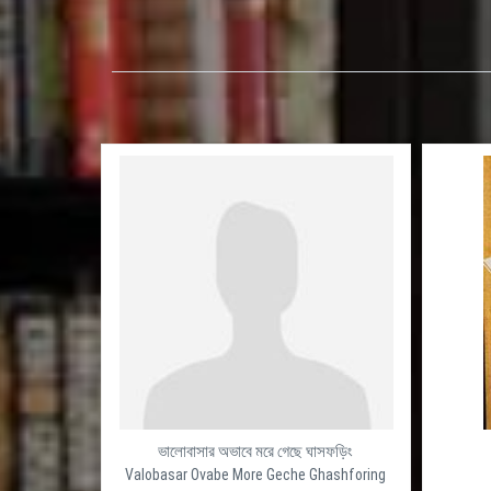
ভালোবাসার অভাবে মরে গেছে ঘাসফড়িং
Valobasar Ovabe More Geche Ghashforing