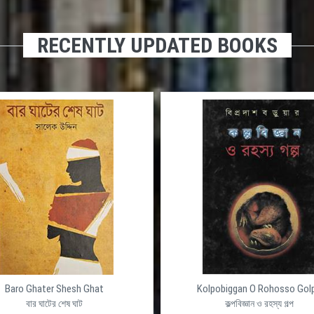
RECENTLY UPDATED BOOKS
Baro Ghater Shesh Ghat
Kolpobiggan O Rohosso Gol
বার ঘাটের শেষ ঘাট
কল্পবিজ্ঞান ও রহস্য গল্প