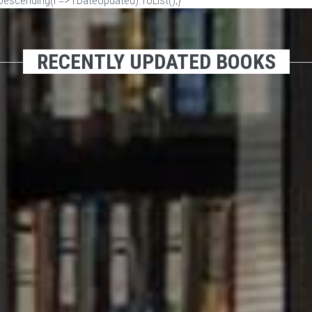
scending(i => i.DateUpdated).ToList();}
RECENTLY UPDATED BOOKS