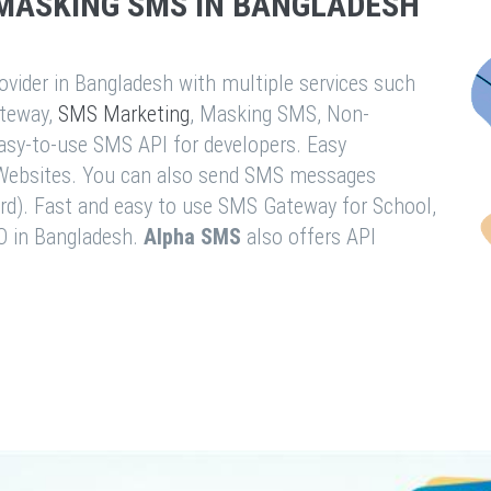
MASKING SMS IN BANGLADESH
vider in Bangladesh with multiple services such
teway,
SMS Marketing
, Masking SMS, Non-
easy-to-use SMS API for developers. Easy
& Websites. You can also send SMS messages
rd). Fast and easy to use SMS Gateway for School,
O in Bangladesh.
Alpha SMS
also offers API