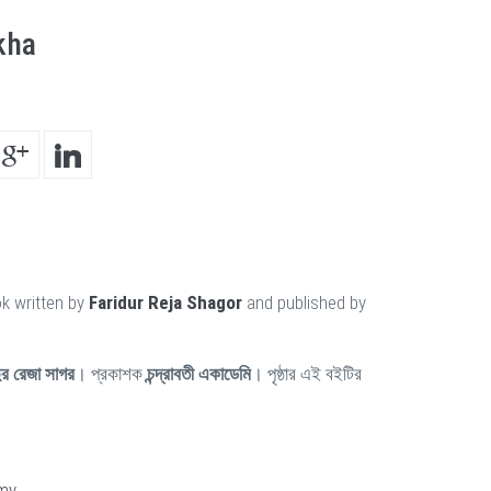
kha
k written by
Faridur Reja Shagor
and published by
ুর রেজা সাগর
। প্রকাশক
চন্দ্রাবতী একাডেমি
। পৃষ্ঠার এই বইটির
my