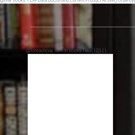
@{var books = ERP.Data.DBContext.Current.Product.Active().OrderByDe
@foreach(var item in books.Take(12)) {
}