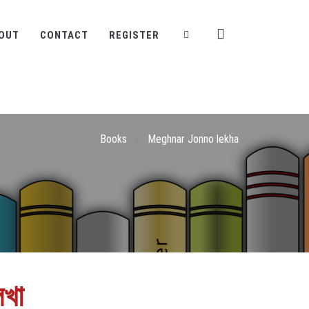
OUT
CONTACT
REGISTER
Books
/
Meghnar Jonno lekha
েখা