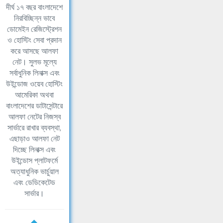
দীর্ঘ ১৭ বছর বাংলাদেশে
নিরবিচ্ছিন্ন ভাবে
ডোমেইন রেজিস্ট্রেশন
ও হোস্টিং সেবা প্রদান
করে আসছে আলফা
নেট। সুলভ মূল্যে
সর্বাধুনিক লিনাক্স এবং
উইন্ডোজ ওয়েব হোস্টিং
আমেরিকা অথবা
বাংলাদেশের ডাটাসেন্টারে
আলফা নেটের নিজস্ব
সার্ভারে রাখার ব্যবস্থা,
এছাড়াও আলফা নেট
দিচ্ছে লিনাক্স এবং
উইন্ডোস প্লাটফর্মে
অত্যাধুনিক ভার্চুয়াল
এবং ডেডিকেটেড
সার্ভার।