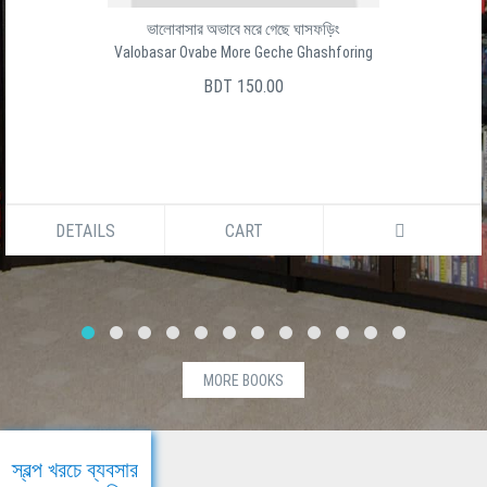
ভালোবাসার অভাবে মরে গেছে ঘাসফড়িং
Valobasar Ovabe More Geche Ghashforing
BDT 150.00
DETAILS
CART
MORE BOOKS
স্বল্প খরচে ব্যবসার