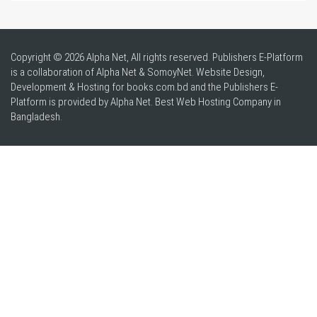
Copyright © 2026 Alpha Net, All rights reserved. Publishers E-Platform
is a collaboration of Alpha Net & SomoyNet.
Website Design
,
Development & Hosting for books.com.bd and the Publishers E-
Platform is provided by Alpha Net. Best
Web Hosting Company in
Bangladesh
.