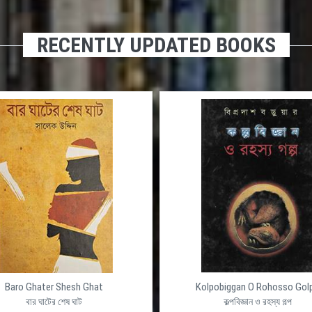
RECENTLY UPDATED BOOKS
Baro Ghater Shesh Ghat
Kolpobiggan O Rohosso Gol
বার ঘাটের শেষ ঘাট
কল্পবিজ্ঞান ও রহস্য গল্প