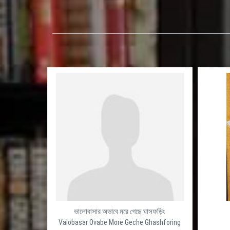
ভালোবাসার অভাবে মরে গেছে ঘাসফড়িং
Valobasar Ovabe More Geche Ghashforing