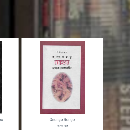
po
Onongo Rongo
অনঙ্গ রঙ্গ