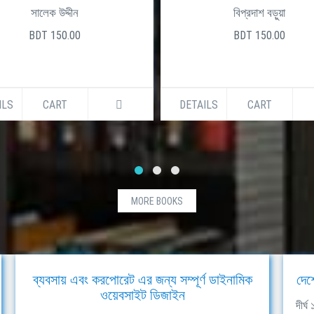
সালেক উদ্দীন
বিপ্রদাশ বড়ুয়া
BDT 150.00
BDT 150.00
ILS
CART
DETAILS
CART
MORE BOOKS
ব্যবসায় এবং করপোরেট এর জন্য সম্পূর্ণ ডাইনামিক
দেশ
ওয়েবসাইট ডিজাইন
দীর্