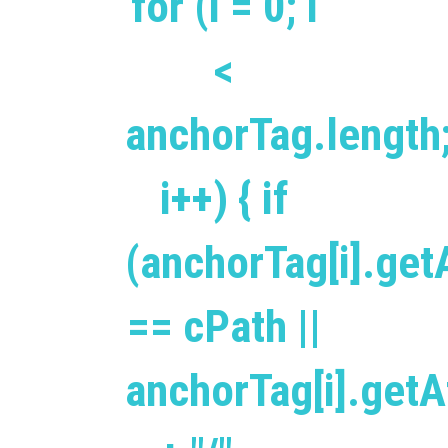
for (i = 0; i
<
anchorTag.length
i++) { if
(anchorTag[i].getA
== cPath ||
anchorTag[i].getAt