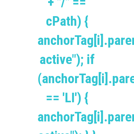
+ "/" ==
cPath) {
anchorTag[i].pare
active"); if
(anchorTag[i].pa
== 'LI') {
anchorTag[i].par