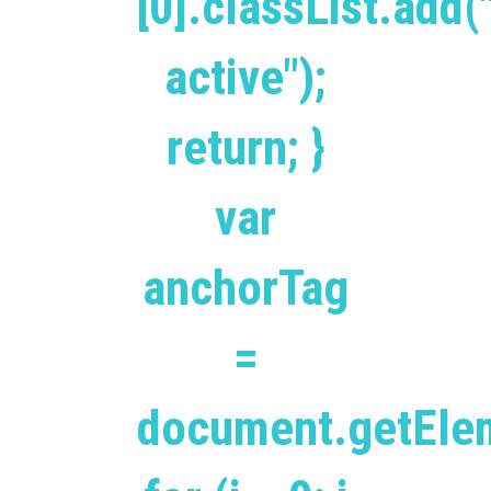
[0].classList.add(
active");
return; }
var
anchorTag
=
document.getEle