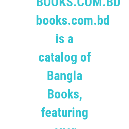
BOOKS.COM.BD
books.com.bd
is a
catalog of
Bangla
Books,
featuring