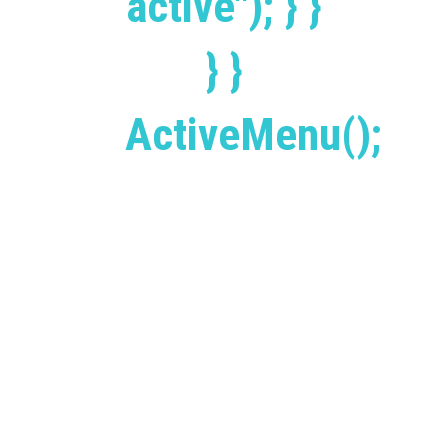
active"); } }
} }
ActiveMenu();