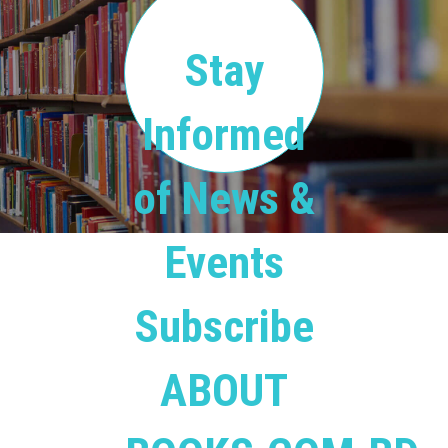
Stay
Informed
of News &
Events
Subscribe
ABOUT