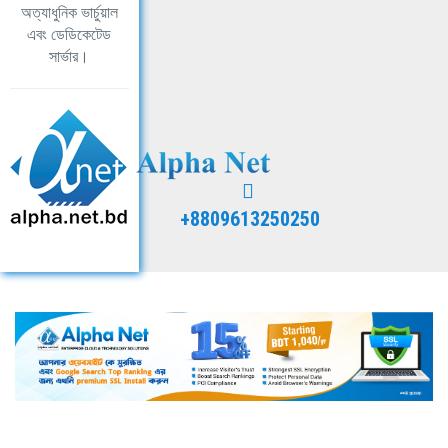
অত্যাধুনিক ভার্চুয়াল
এবং ডেডিকেটেড
সার্ভার।
+8809613250250