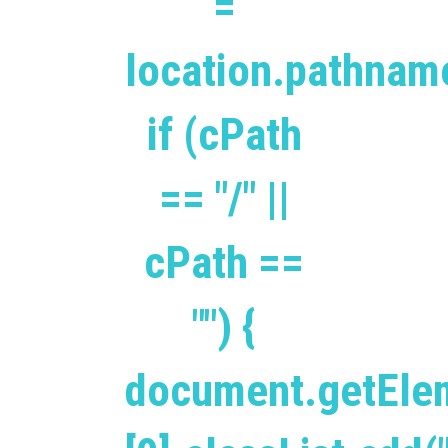
=
location.pathnam
if (cPath
== "/" ||
cPath ==
"") {
document.getEle