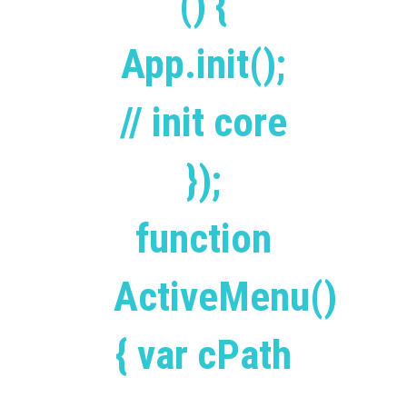
() {
App.init();
// init core
});
function
ActiveMenu()
{ var cPath