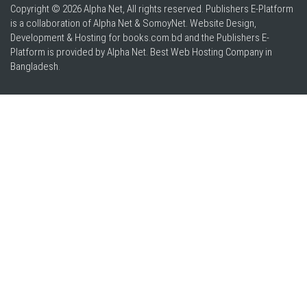
Copyright © 2026 Alpha Net, All rights reserved. Publishers E-Platform
is a collaboration of Alpha Net & SomoyNet.
Website Design
,
Development & Hosting for books.com.bd and the Publishers E-
Platform is provided by Alpha Net. Best
Web Hosting Company in
Bangladesh
.