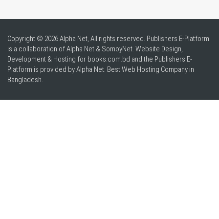
Copyright © 2026 Alpha Net, All rights reserved. Publishers E-Platform
is a collaboration of Alpha Net & SomoyNet.
Website Design
,
Development & Hosting for books.com.bd and the Publishers E-
Platform is provided by Alpha Net. Best
Web Hosting Company in
Bangladesh
.