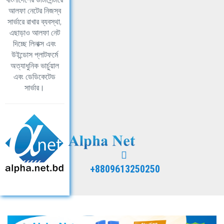
আলফা নেটের নিজস্ব
সার্ভারে রাখার ব্যবস্থা,
এছাড়াও আলফা নেট
দিচ্ছে লিনাক্স এবং
উইন্ডোস প্লাটফর্মে
অত্যাধুনিক ভার্চুয়াল
এবং ডেডিকেটেড
সার্ভার।
+8809613250250