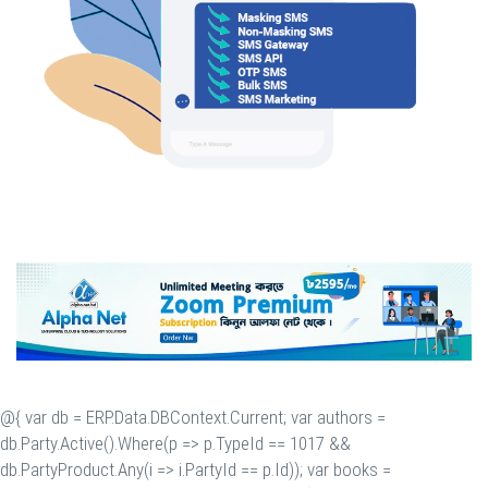
@{ var db = ERP.Data.DBContext.Current; var authors =
db.Party.Active().Where(p => p.TypeId == 1017 &&
db.PartyProduct.Any(i => i.PartyId == p.Id)); var books =