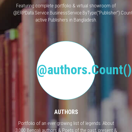
Featuring complete portfolio & virtual showroom of
@ERP.Data.Service.BusinessService.ByType("Publisher").Count
active Publishers in Bangladesh.
@authors.Count()
AUTHORS
Portfolio of an ever growing list of legends. About
3,000 Bengali authors & Poets of the past, present &