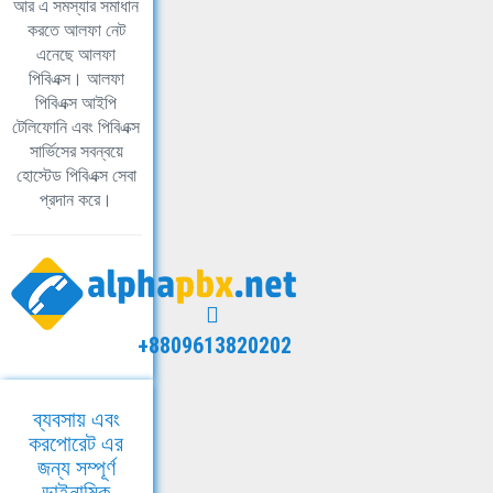
আর এ সমস্যার সমাধান
করতে আলফা নেট
এনেছে আলফা
পিবিএক্স। আলফা
পিবিএক্স আইপি
টেলিফোনি এবং পিবিএক্স
সার্ভিসের সবন্বয়ে
হোস্টেড পিবিএক্স সেবা
প্রদান করে।
+8809613820202
ব্যবসায় এবং
করপোরেট এর
জন্য সম্পূর্ণ
ডাইনামিক