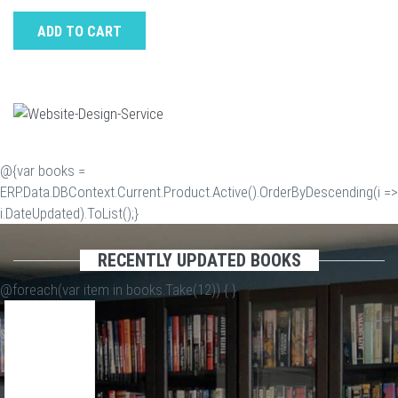
ADD TO CART
@{var books =
ERP.Data.DBContext.Current.Product.Active().OrderByDescending(i =>
i.DateUpdated).ToList();}
RECENTLY UPDATED BOOKS
@foreach(var item in books.Take(12)) {
}