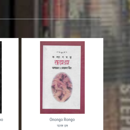
po
Onongo Rongo
অনঙ্গ রঙ্গ