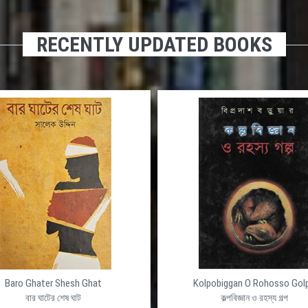
RECENTLY UPDATED BOOKS
Baro Ghater Shesh Ghat
Kolpobiggan O Rohosso Gol
বার ঘাটের শেষ ঘাট
কল্পবিজ্ঞান ও রহস্য গল্প