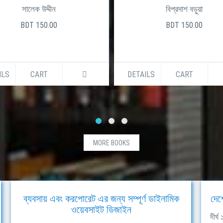
সালেক উদ্দীন
বিপ্রদাশ বড়ুয়া
BDT 150.00
BDT 150.00
ILS
CART
DETAILS
CART
MORE BOOKS
ব্যবসায় এবং করপোরেট এর জন্য সম্পূর্ণ ডাইনামিক
দেশ
ওয়েবসাইট ডিজাইন
দীর্