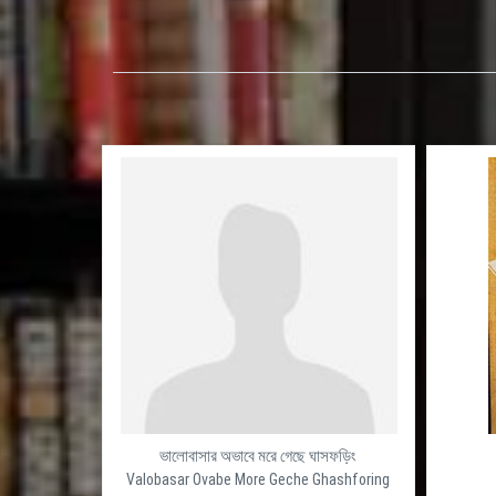
ভালোবাসার অভাবে মরে গেছে ঘাসফড়িং
Valobasar Ovabe More Geche Ghashforing