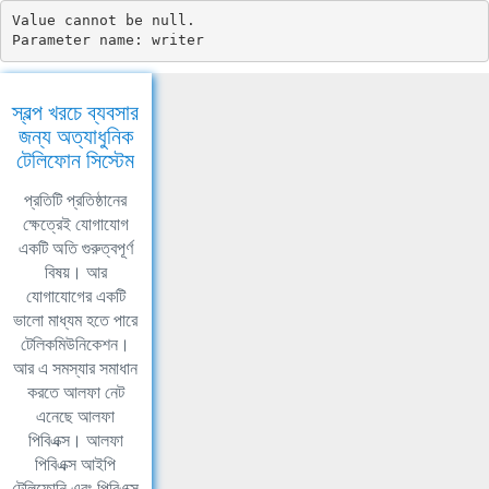
Value cannot be null.

Parameter name: writer
স্বল্প খরচে ব্যবসার
জন্য অত্যাধুনিক
টেলিফোন সিস্টেম
প্রতিটি প্রতিষ্ঠানের
ক্ষেত্রেই যোগাযোগ
একটি অতি গুরুত্বপূর্ণ
বিষয়। আর
যোগাযোগের একটি
ভালো মাধ্যম হতে পারে
টেলিকমিউনিকেশন।
আর এ সমস্যার সমাধান
করতে আলফা নেট
এনেছে আলফা
পিবিএক্স। আলফা
পিবিএক্স আইপি
টেলিফোনি এবং পিবিএক্স