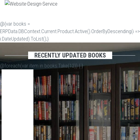
@{var books =
ERP.Data.DBContext.Current.Product.Active().OrderByDescending(i =>
i.DateUpdated).ToList();}
RECENTLY UPDATED BOOKS
@foreach(var item in books.Take(12)) {
}