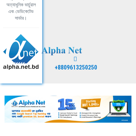
অত্যাধুনিক ভার্চুয়াল
এবং ডেডিকেটেড
সার্ভার।
+8809613250250