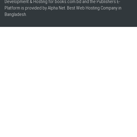
Development & Hosting for books.com.bd and the Publishers E-
Platform is provided by Alpha Net. Best
Web Hosting Company in
Bangladesh
.