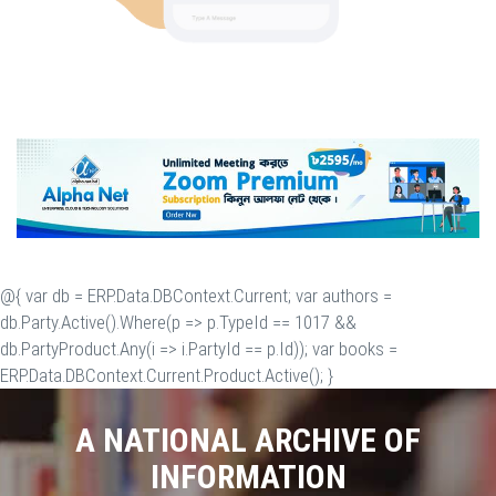
@{ var db = ERP.Data.DBContext.Current; var authors =
db.Party.Active().Where(p => p.TypeId == 1017 &&
db.PartyProduct.Any(i => i.PartyId == p.Id)); var books =
ERP.Data.DBContext.Current.Product.Active(); }
A NATIONAL ARCHIVE OF
INFORMATION