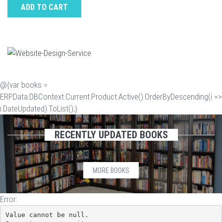
ADD TO CART
@{var books =
ERP.Data.DBContext.Current.Product.Active().OrderByDescending(i =>
i.DateUpdated).ToList();}
RECENTLY UPDATED BOOKS
MORE BOOKS
Error:
Value cannot be null.
