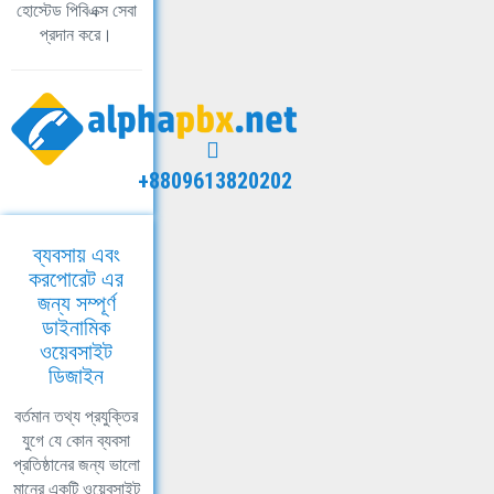
হোস্টেড পিবিএক্স সেবা
প্রদান করে।
+8809613820202
ব্যবসায় এবং
করপোরেট এর
জন্য সম্পূর্ণ
ডাইনামিক
ওয়েবসাইট
ডিজাইন
বর্তমান তথ্য প্রযুক্তির
যুগে যে কোন ব্যবসা
প্রতিষ্ঠানের জন্য ভালো
মানের একটি ওয়েবসাইট