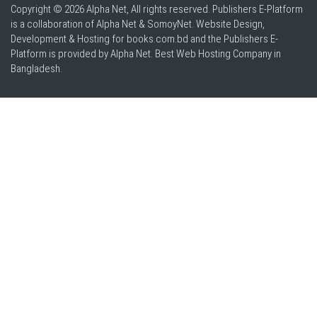
Copyright © 2026 Alpha Net, All rights reserved. Publishers E-Platform
is a collaboration of Alpha Net & SomoyNet.
Website Design
,
Development & Hosting for books.com.bd and the Publishers E-
Platform is provided by Alpha Net. Best
Web Hosting Company in
Bangladesh
.