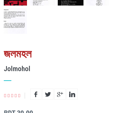
জলমহল
Jolmohol