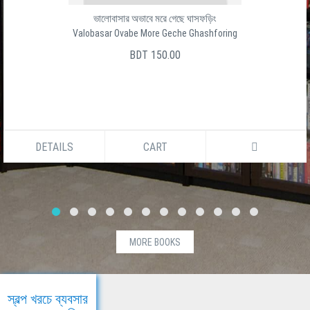
ভালোবাসার অভাবে মরে গেছে ঘাসফড়িং
Valobasar Ovabe More Geche Ghashforing
BDT 150.00
DETAILS
CART
MORE BOOKS
স্বল্প খরচে ব্যবসার