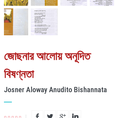
জোছনার আলোয় অনূদিত
বিষণ্নতা
Josner Aloway Anudito Bishannata