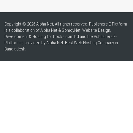
Copyright © 2026 Alpha Net, All rights reserved. Publishers E-Platform
is a collaboration of Alpha Net & SomoyNet.
Website Design
,
Development & Hosting for books.com.bd and the Publishers E-
Platform is provided by Alpha Net. Best
Web Hosting Company in
Bangladesh
.