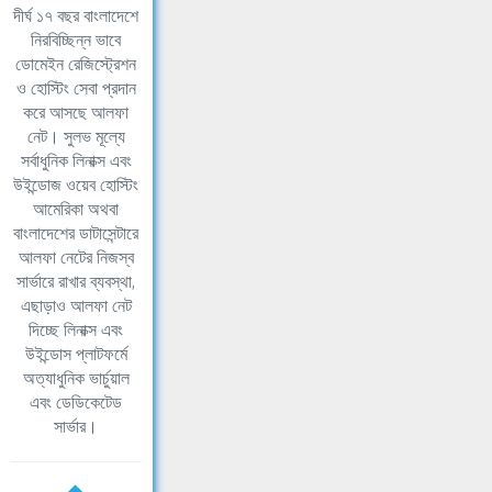
দীর্ঘ ১৭ বছর বাংলাদেশে
নিরবিচ্ছিন্ন ভাবে
ডোমেইন রেজিস্ট্রেশন
ও হোস্টিং সেবা প্রদান
করে আসছে আলফা
নেট। সুলভ মূল্যে
সর্বাধুনিক লিনাক্স এবং
উইন্ডোজ ওয়েব হোস্টিং
আমেরিকা অথবা
বাংলাদেশের ডাটাসেন্টারে
আলফা নেটের নিজস্ব
সার্ভারে রাখার ব্যবস্থা,
এছাড়াও আলফা নেট
দিচ্ছে লিনাক্স এবং
উইন্ডোস প্লাটফর্মে
অত্যাধুনিক ভার্চুয়াল
এবং ডেডিকেটেড
সার্ভার।