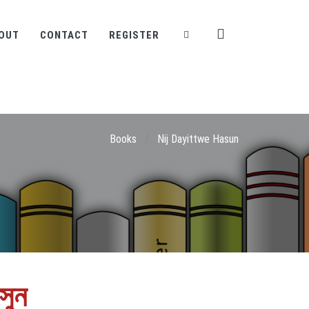
OUT
CONTACT
REGISTER
Books
/
Nij Dayittwe Hasun
সুন