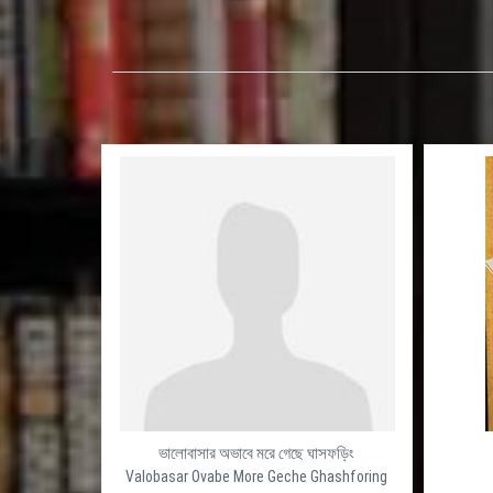
ভালোবাসার অভাবে মরে গেছে ঘাসফড়িং
Valobasar Ovabe More Geche Ghashforing