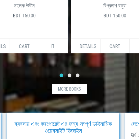
সালেক উদ্দীন
বিপ্রদাশ বড়ুয়া
BDT 150.00
BDT 150.00
ILS
CART
DETAILS
CART
MORE BOOKS
ব্যবসায় এবং করপোরেট এর জন্য সম্পূর্ণ ডাইনামিক
দেশ
ওয়েবসাইট ডিজাইন
দীর্