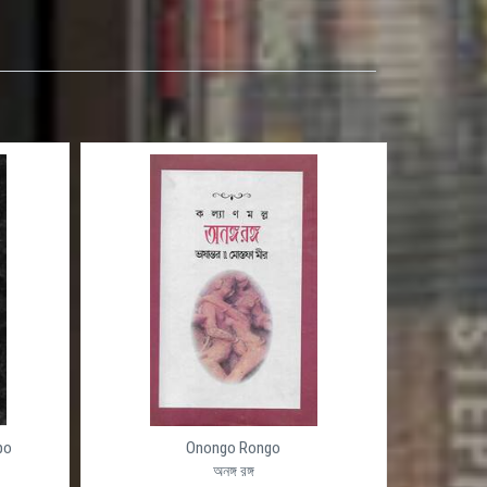
po
Onongo Rongo
অনঙ্গ রঙ্গ