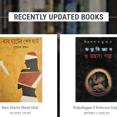
RECENTLY UPDATED BOOKS
Baro Ghater Shesh Ghat
Kolpobiggan O Rohosso Gol
বার ঘাটের শেষ ঘাট
কল্পবিজ্ঞান ও রহস্য গল্প