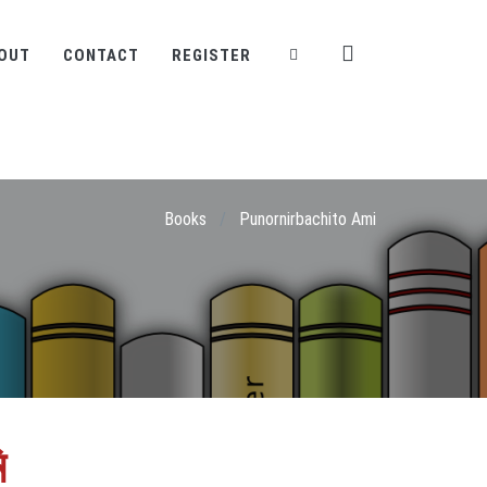
OUT
CONTACT
REGISTER
Books
/
Punornirbachito Ami
ি