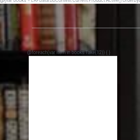
@{var books = ERP.Data.DBContext.Current.Product.Active().OrderByDe
@foreach(var item in books.Take(12)) {
}