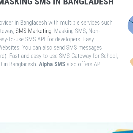
MASKING SMS IN BANGLADESH
vider in Bangladesh with multiple services such
teway,
SMS Marketing
, Masking SMS, Non-
easy-to-use SMS API for developers. Easy
& Websites. You can also send SMS messages
rd). Fast and easy to use SMS Gateway for School,
O in Bangladesh.
Alpha SMS
also offers API