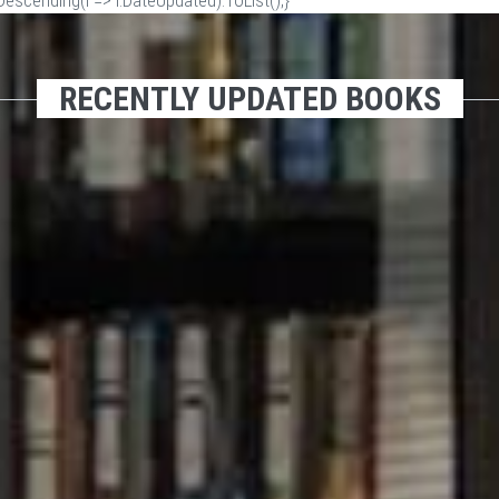
scending(i => i.DateUpdated).ToList();}
RECENTLY UPDATED BOOKS