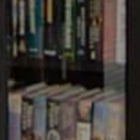
GLADESH
ervices such
, Non-
Easy
essages
ay for School,
ers API