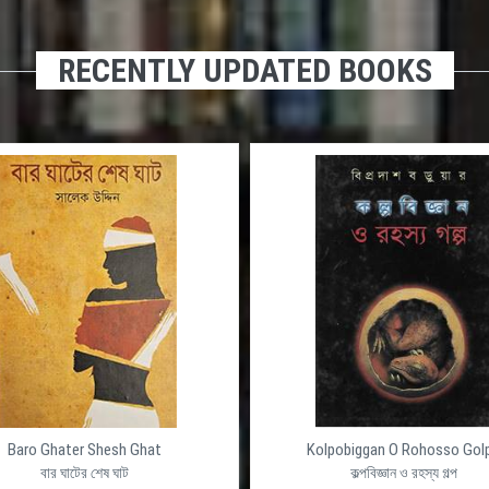
RECENTLY UPDATED BOOKS
্ণ ডাইনামিক
দেশের সেরা ওয়েব হোস্টিং প্রোভাইডার ইন বাংলাদ
দীর্ঘ ১৭ বছর বাংলাদেশে নিরবিচ্ছিন্ন ভাবে ডোমেইন রেজিস্ট্রেশ
ষ্ঠানের জন্য ভালো
হোস্টিং সেবা প্রদান করে আসছে আলফা নেট। সুলভ মূল্যে সর্বাধ
ো মানের একটি
লিনাক্স এবং উইন্ডোজ ওয়েব হোস্টিং আমেরিকা অথবা বাংলাদেশ
ধাপ এগিয়ে। তাই
ডাটাসেন্টারে আলফা নেটের নিজস্ব সার্ভারে রাখার ব্যবস্থা, এছা
লফা নেট এ আজ ই
আলফা নেট দিচ্ছে লিনাক্স এবং উইন্ডোস প্লাটফর্মে অত্যাধুনি
ভার্চুয়াল এবং ডেডিকেটেড সার্ভার।
Baro Ghater Shesh Ghat
Kolpobiggan O Rohosso Gol
বার ঘাটের শেষ ঘাট
কল্পবিজ্ঞান ও রহস্য গল্প