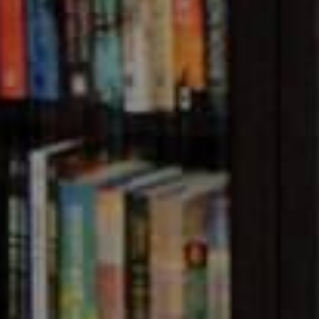
ASKING/NONMASKING SMS IN BAN
anced SMS service provider in Bangladesh with multiple s
PI, OTP SMS, SMS Gateway,
SMS Marketing
, Masking SMS
ides a powerful and easy-to-use SMS API for developers. 
tware Applications & Websites. You can also send SMS m
 Web Panel (Dashboard). Fast and easy to use SMS Gatew
marketing, ISP & NGO in Bangladesh.
Alpha SMS
also off
orate applications.