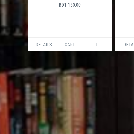
+880961
BDT 150.00
DETAILS
CART
DETA