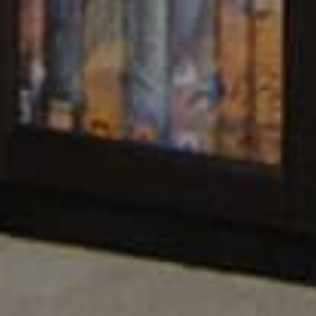
29,332
BOOKS
t of legends.
A complete online catalog of Bangla bo
Poets of the
From the everlasting classics to mode
e.
literature of the future generation.