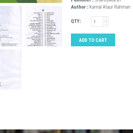
Author :
Kamal Ataur Rahman
QTY:
ADD TO CART