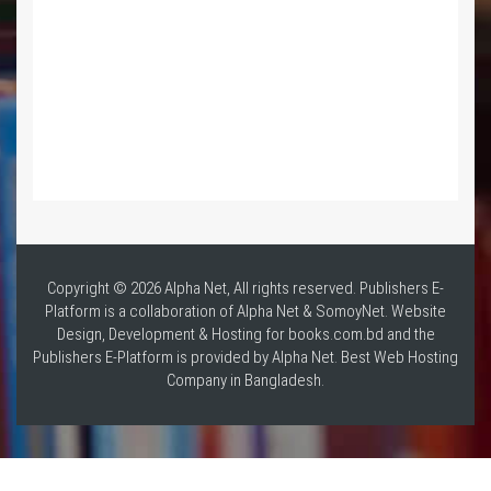
Copyright © 2026 Alpha Net, All rights reserved. Publishers E-
Platform is a collaboration of Alpha Net & SomoyNet.
Website
Design
, Development & Hosting for books.com.bd and the
Publishers E-Platform is provided by Alpha Net. Best
Web Hosting
Company in Bangladesh
.