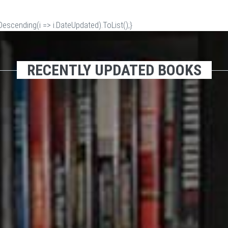
scending(i => i.DateUpdated).ToList();}
RECENTLY UPDATED BOOKS