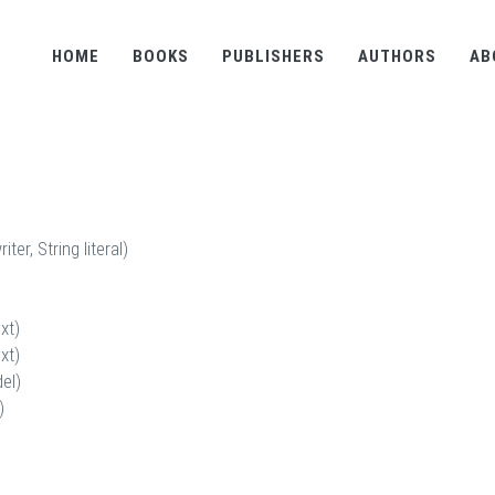
HOME
BOOKS
PUBLISHERS
AUTHORS
AB
er, String literal)
xt)
xt)
el)
)