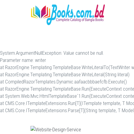
System.ArgumentNullException: Value cannot be null.
Parameter name: writer
at RazorEngine.Templating.TemplateBase.WriteLiteralTo(TextWriter writ
at RazorEngine.Templating.TemplateBase.WriteLiteral(String literal)
at CompiledRazorTemplates.Dynamic.aafaacbbbaefcfb.Execute()
at RazorEngine.Templating.TemplateBase.Run(ExecuteContext conte
at System.Web.Mvc.HtmlTemplateBase`1.Run(ExecuteContext conte
at CMS.Core.ITemplateExtensions.Run[T](ITemplate template, T Mod
at CMS.Core.ITemplateExtensions.Parse[T](String template, T Model