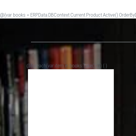
@{var books = ERP.Data.DBContext.Current.Product.Active().OrderByDe
@foreach(var item in books.Take(12)) {
}