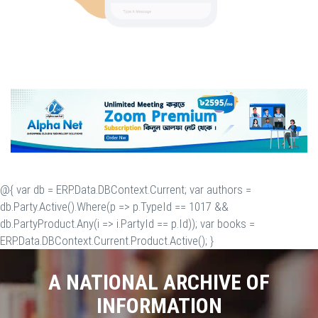
@{ var db = ERP.Data.DBContext.Current; var authors =
db.Party.Active().Where(p => p.TypeId == 1017 &&
db.PartyProduct.Any(i => i.PartyId == p.Id)); var books =
ERP.Data.DBContext.Current.Product.Active(); }
A NATIONAL ARCHIVE OF
INFORMATION