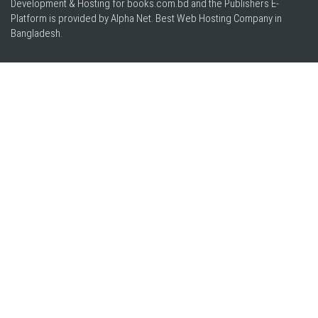
Development & Hosting for books.com.bd and the Publishers E-
Platform is provided by Alpha Net. Best
Web Hosting Company in
Bangladesh
.