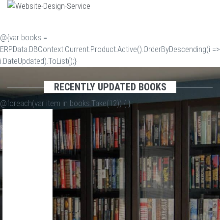
@{var books =
ERP.Data.DBContext.Current.Product.Active().OrderByDescending(i =>
i.DateUpdated).ToList();}
RECENTLY UPDATED BOOKS
@foreach(var item in books.Take(12)) {
}