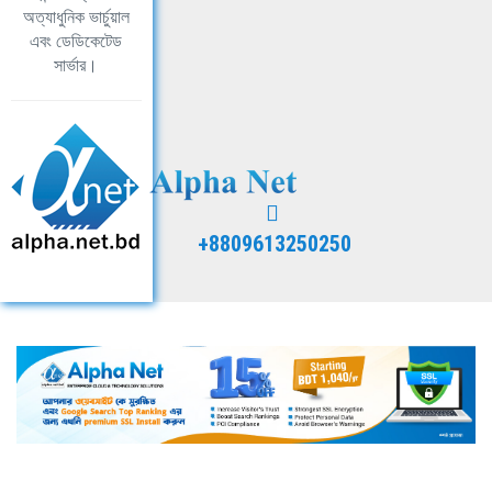
অত্যাধুনিক ভার্চুয়াল
এবং ডেডিকেটেড
সার্ভার।
+8809613250250