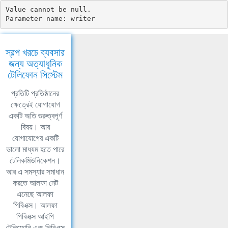
Value cannot be null.

Parameter name: writer
স্বল্প খরচে ব্যবসার
জন্য অত্যাধুনিক
টেলিফোন সিস্টেম
প্রতিটি প্রতিষ্ঠানের
ক্ষেত্রেই যোগাযোগ
একটি অতি গুরুত্বপূর্ণ
বিষয়। আর
যোগাযোগের একটি
ভালো মাধ্যম হতে পারে
টেলিকমিউনিকেশন।
আর এ সমস্যার সমাধান
করতে আলফা নেট
এনেছে আলফা
পিবিএক্স। আলফা
পিবিএক্স আইপি
টেলিফোনি এবং পিবিএক্স