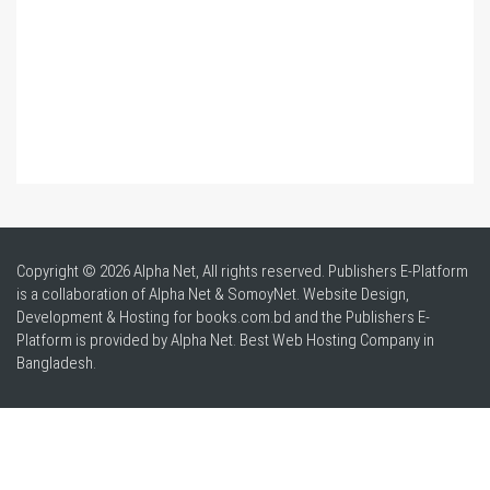
Copyright © 2026 Alpha Net, All rights reserved. Publishers E-Platform
is a collaboration of Alpha Net & SomoyNet.
Website Design
,
Development & Hosting for books.com.bd and the Publishers E-
Platform is provided by Alpha Net. Best
Web Hosting Company in
Bangladesh
.