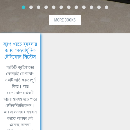
MORE BOOKS
স্বল্প খরচে ব্যবসার
জন্য অত্যাধুনিক
টেলিফোন সিস্টেম
প্রতিটি প্রতিষ্ঠানের
ক্ষেত্রেই যোগাযোগ
একটি অতি গুরুত্বপূর্ণ
বিষয়। আর
যোগাযোগের একটি
ভালো মাধ্যম হতে পারে
টেলিকমিউনিকেশন।
আর এ সমস্যার সমাধান
করতে আলফা নেট
এনেছে আলফা