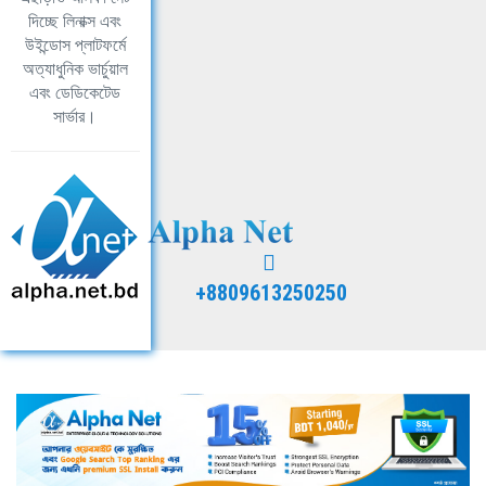
দিচ্ছে লিনাক্স এবং
উইন্ডোস প্লাটফর্মে
অত্যাধুনিক ভার্চুয়াল
এবং ডেডিকেটেড
সার্ভার।
+8809613250250