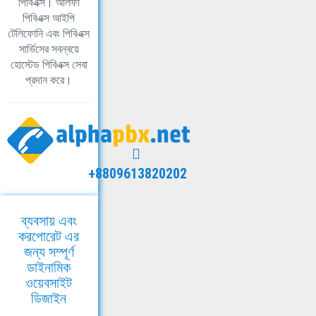
পিবিএক্স। আলফা
পিবিএক্স আইপি
টেলিফোনি এবং পিবিএক্স
সার্ভিসের সবন্বয়ে
হোস্টেড পিবিএক্স সেবা
প্রদান করে।
+8809613820202
ব্যবসায় এবং
করপোরেট এর
জন্য সম্পূর্ণ
ডাইনামিক
ওয়েবসাইট
ডিজাইন