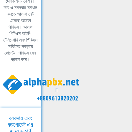
টেলিকমিউনিকেশন।
আর এ সমস্যার সমাধান
করতে আলফা নেট
এনেছে আলফা
পিবিএক্স। আলফা
পিবিএক্স আইপি
টেলিফোনি এবং পিবিএক্স
সার্ভিসের সবন্বয়ে
হোস্টেড পিবিএক্স সেবা
প্রদান করে।
+8809613820202
ব্যবসায় এবং
করপোরেট এর
জন্য সম্পূর্ণ