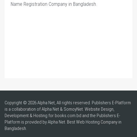
Name Registration Company in Bangladesh
.
Copyright © 2026 Alpha Net, All rights reserved. Publishers E-Platform
is a collaboration of Alpha Net & SomoyNet.
Website Design
,
Development & Hosting for books.com.bd and the Publishers E-
Platform is provided by Alpha Net. Best
Web Hosting Company in
Bangladesh
.