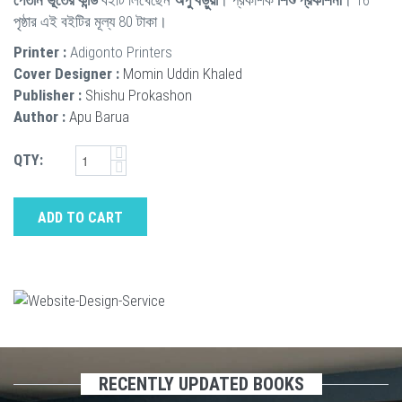
পেতনি ভূতের কান্ড
বইটি লিখেছেন
অপু বড়ুয়া
। প্রকাশক
শিশু প্রকাশনী
। 16
পৃষ্ঠার এই বইটির মূল্য 80 টাকা।
Printer :
Adigonto Printers
Cover Designer :
Momin Uddin Khaled
Publisher :
Shishu Prokashon
Author :
Apu Barua
QTY:
ADD TO CART
RECENTLY UPDATED BOOKS