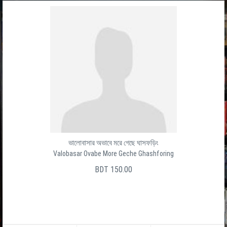
ভালোবাসার অভাবে মরে গেছে ঘাসফড়িং
Valobasar Ovabe More Geche Ghashforing
BDT 150.00