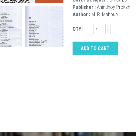
Publisher :
Anindhoy Proksh
Author :
M. R. Mahbub
QTY:
ADD TO CART