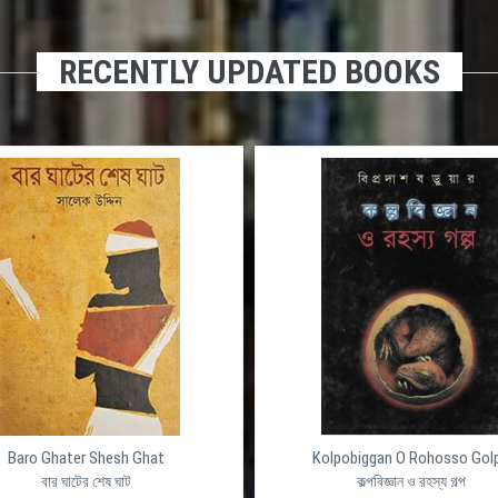
RECENTLY UPDATED BOOKS
Baro Ghater Shesh Ghat
Kolpobiggan O Rohosso Gol
বার ঘাটের শেষ ঘাট
কল্পবিজ্ঞান ও রহস্য গল্প