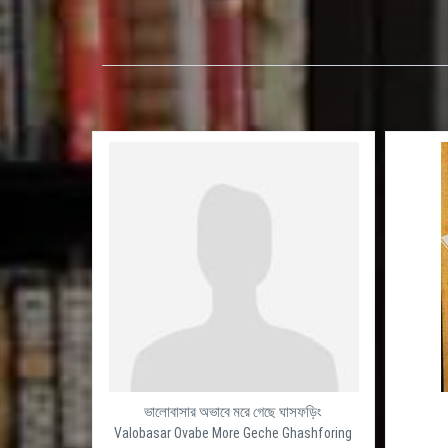
ভালোবাসার অভাবে মরে গেছে ঘাসফড়িং
Valobasar Ovabe More Geche Ghashforing