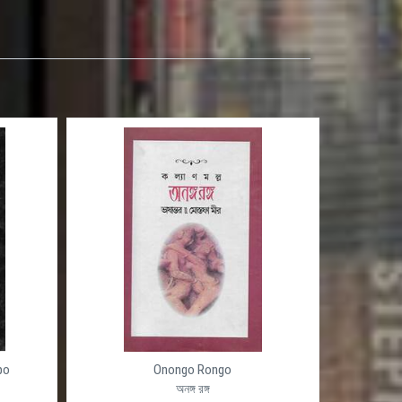
po
Onongo Rongo
অনঙ্গ রঙ্গ