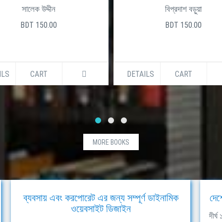
সালেক উদ্দীন
বিপ্রদাশ বড়ুয়া
BDT 150.00
BDT 150.00
ILS
CART
DETAILS
CART
MORE BOOKS
ব্যবসায় এবং করপোরেট এর জন্য সম্পূর্ণ ডাইনামিক
দেশ
ওয়েবসাইট ডিজাইন
দীর্