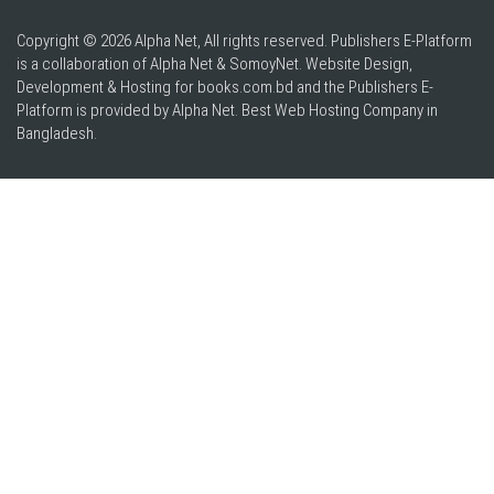
Copyright © 2026 Alpha Net, All rights reserved. Publishers E-Platform
is a collaboration of Alpha Net & SomoyNet.
Website Design
,
Development & Hosting for books.com.bd and the Publishers E-
Platform is provided by Alpha Net. Best
Web Hosting Company in
Bangladesh
.