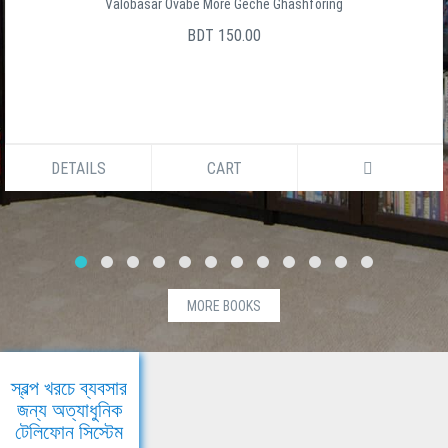
Valobasar Ovabe More Geche Ghashforing
BDT 150.00
DETAILS
CART
MORE BOOKS
স্বল্প খরচে ব্যবসার
জন্য অত্যাধুনিক
টেলিফোন সিস্টেম