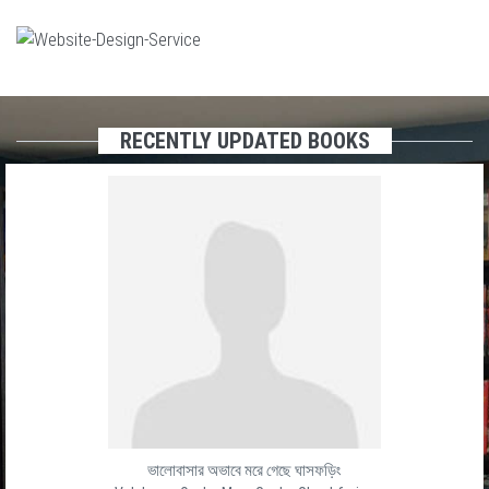
RECENTLY UPDATED BOOKS
ভালোবাসার অভাবে মরে গেছে ঘাসফড়িং