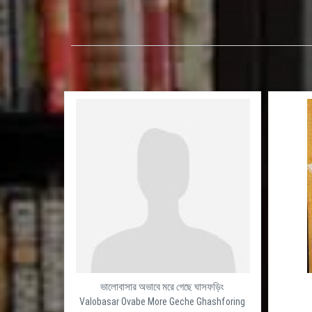
ভালোবাসার অভাবে মরে গেছে ঘাসফড়িং
Valobasar Ovabe More Geche Ghashforing