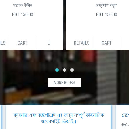
সালেক উদ্দীন
বিপ্রদাশ বড়ুয়া
BDT 150.00
BDT 150.00
ILS
CART
DETAILS
CART
MORE BOOKS
ব্যবসায় এবং করপোরেট এর জন্য সম্পূর্ণ ডাইনামিক
দেশ
ওয়েবসাইট ডিজাইন
দীর্