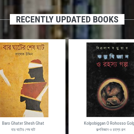
RECENTLY UPDATED BOOKS
Baro Ghater Shesh Ghat
Kolpobiggan O Rohosso Gol
বার ঘাটের শেষ ঘাট
কল্পবিজ্ঞান ও রহস্য গল্প