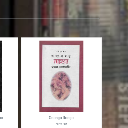
po
Onongo Rongo
অনঙ্গ রঙ্গ