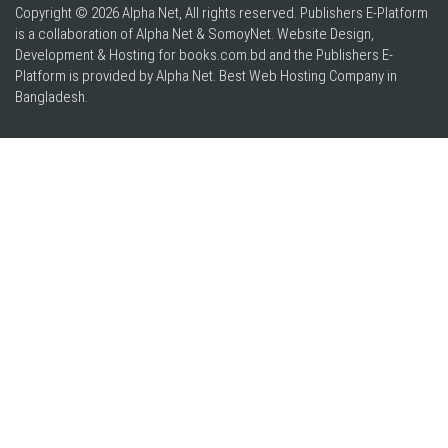
Copyright © 2026 Alpha Net, All rights reserved. Publishers E-Platform
is a collaboration of Alpha Net & SomoyNet.
Website Design
,
Development & Hosting for books.com.bd and the Publishers E-
Platform is provided by Alpha Net. Best
Web Hosting Company in
Bangladesh
.