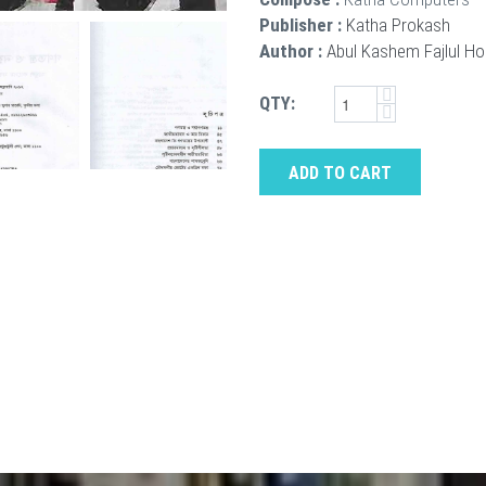
Publisher :
Katha Prokash
Author :
Abul Kashem Fajlul H
QTY:
ADD TO CART