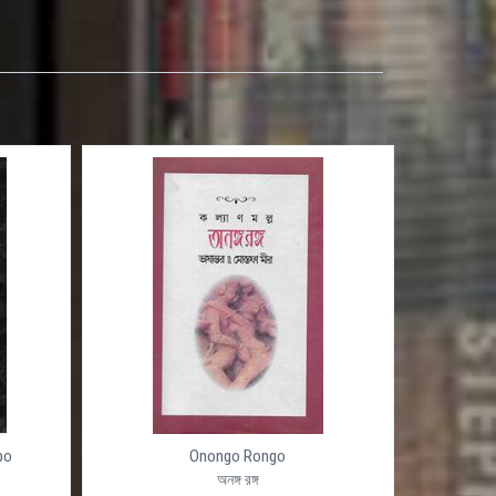
po
Onongo Rongo
অনঙ্গ রঙ্গ