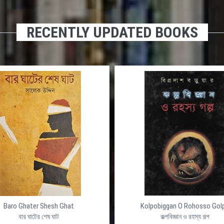
RECENTLY UPDATED BOOKS
Baro Ghater Shesh Ghat
Kolpobiggan O Rohosso Gol
বার ঘাটের শেষ ঘাট
কল্পবিজ্ঞান ও রহস্য গল্প