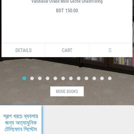
Valobasar Ovabe More Geche Ghashforing
BDT 150.00
DETAILS
CART
MORE BOOKS
স্বল্প খরচে ব্যবসার
জন্য অত্যাধুনিক
টেলিফোন সিস্টেম