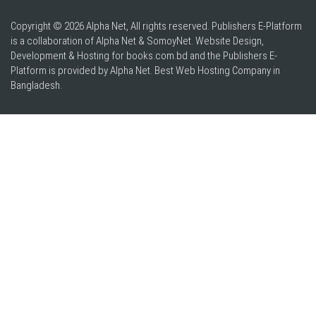
Copyright © 2026 Alpha Net, All rights reserved. Publishers E-Platform
is a collaboration of Alpha Net & SomoyNet.
Website Design
,
Development & Hosting for books.com.bd and the Publishers E-
Platform is provided by Alpha Net. Best
Web Hosting Company in
Bangladesh
.