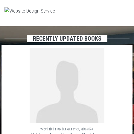
RECENTLY UPDATED BOOKS
ভালোবাসার অভাবে মরে গেছে ঘাসফড়িং