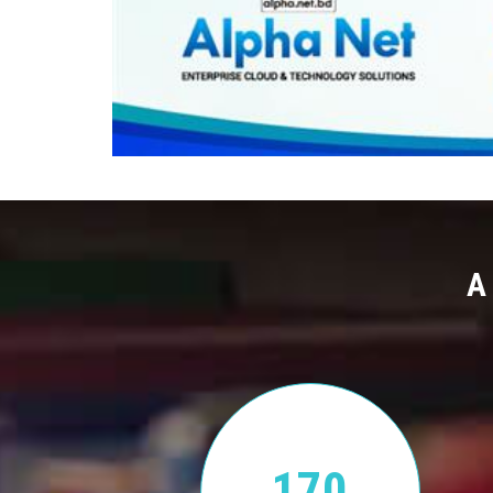
A
170