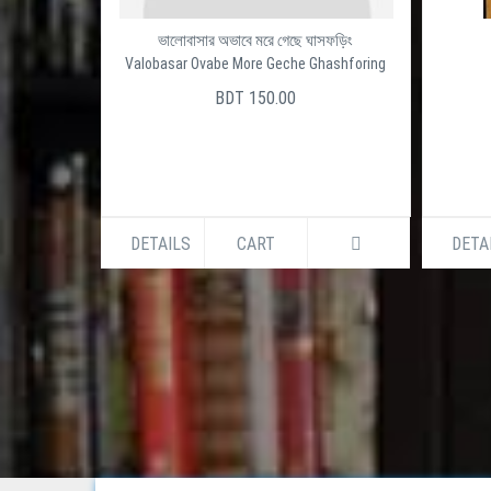
ভালোবাসার অভাবে মরে গেছে ঘাসফড়িং
Valobasar Ovabe More Geche Ghashforing
BDT 150.00
DETAILS
CART
DETA