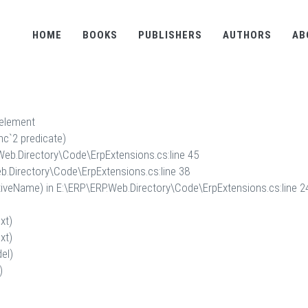
HOME
BOOKS
PUBLISHERS
AUTHORS
AB
 element
nc`2 predicate)
Web.Directory\Code\ErpExtensions.cs:line 45
b.Directory\Code\ErpExtensions.cs:line 38
iveName) in E:\ERP\ERP.Web.Directory\Code\ErpExtensions.cs:line 2
xt)
xt)
el)
)