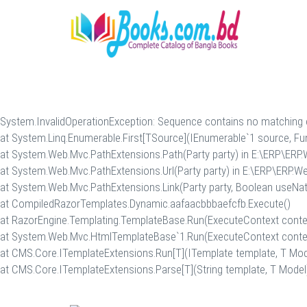
System.InvalidOperationException: Sequence contains no matching
at System.Linq.Enumerable.First[TSource](IEnumerable`1 source, Fu
at System.Web.Mvc.PathExtensions.Path(Party party) in E:\ERP\ERP.
at System.Web.Mvc.PathExtensions.Url(Party party) in E:\ERP\ERP.We
at System.Web.Mvc.PathExtensions.Link(Party party, Boolean useNat
at CompiledRazorTemplates.Dynamic.aafaacbbbaefcfb.Execute()
at RazorEngine.Templating.TemplateBase.Run(ExecuteContext conte
at System.Web.Mvc.HtmlTemplateBase`1.Run(ExecuteContext conte
at CMS.Core.ITemplateExtensions.Run[T](ITemplate template, T Mod
at CMS.Core.ITemplateExtensions.Parse[T](String template, T Model