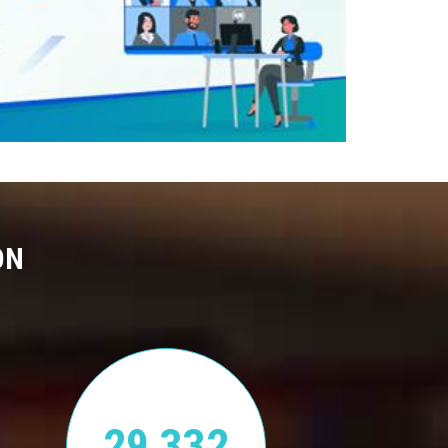
ON
29,332