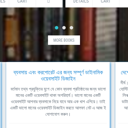
ILS
CART
DETAILS
CART
MORE BOOKS
ব্যবসায় এবং করপোরেট এর জন্য সম্পূর্ণ ডাইনামিক
দেশ
ওয়েবসাইট ডিজাইন
দীর্
বর্তমান তথ্য প্রযুক্তির যুগে যে কোন ব্যবসা প্রতিষ্ঠানের জন্য ভালো
হোস্ট
মানের একটি ওয়েবসাইট থাকা অপরিহার্য। ভালো মানের একটি
লিন
ওয়েবসাইট আপনার ব্যবসাকে নিয়ে যাবে আর এক ধাপ এগিয়ে। তাই
ডাটা
একটি ভালো মানের ওয়েবসাইট ডিজাইন করতে আলফা নেট এ আজ ই
আল
যোগাযোগ করুন।