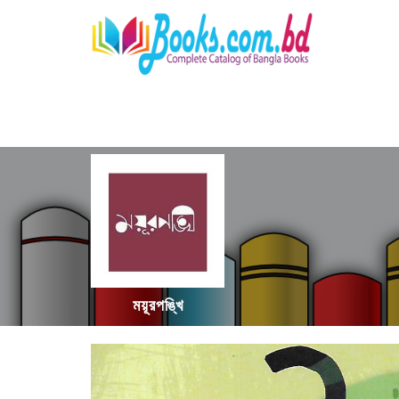
ময়ূরপঙ্খি