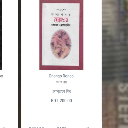
po
Onongo Rongo
অনঙ্গ রঙ্গ
মোস্তফা মীর
BDT 200.00