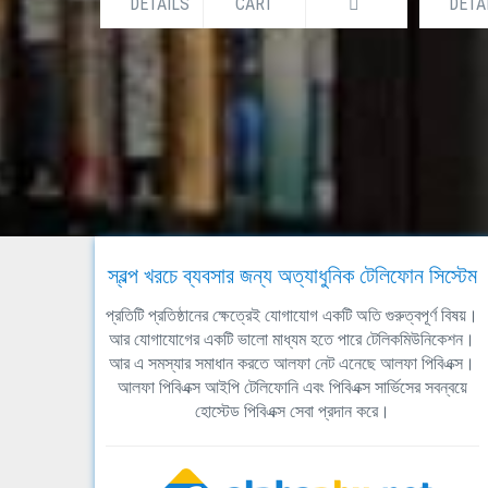
DETAILS
CART
DETA
স্বল্প খরচে ব্যবসার জন্য অত্যাধুনিক টেলিফোন সিস্টেম
প্রতিটি প্রতিষ্ঠানের ক্ষেত্রেই যোগাযোগ একটি অতি গুরুত্বপূর্ণ বিষয়।
আর যোগাযোগের একটি ভালো মাধ্যম হতে পারে টেলিকমিউনিকেশন।
আর এ সমস্যার সমাধান করতে আলফা নেট এনেছে আলফা পিবিএক্স।
আলফা পিবিএক্স আইপি টেলিফোনি এবং পিবিএক্স সার্ভিসের সবন্বয়ে
হোস্টেড পিবিএক্স সেবা প্রদান করে।