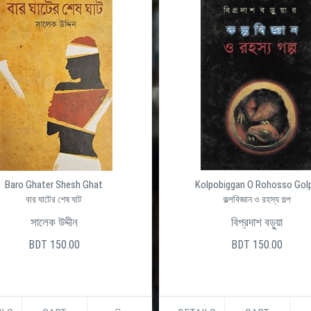
Baro Ghater Shesh Ghat
Kolpobiggan O Rohosso Gol
বার ঘাটের শেষ ঘাট
কল্পবিজ্ঞান ও রহস্য গল্প
সালেক উদ্দীন
বিপ্রদাশ বড়ুয়া
BDT 150.00
BDT 150.00