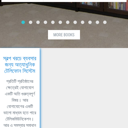
MORE BOOKS
স্বল্প খরচে ব্যবসার
জন্য অত্যাধুনিক
টেলিফোন সিস্টেম
প্রতিটি প্রতিষ্ঠানের
ক্ষেত্রেই যোগাযোগ
একটি অতি গুরুত্বপূর্ণ
বিষয়। আর
যোগাযোগের একটি
ভালো মাধ্যম হতে পারে
টেলিকমিউনিকেশন।
আর এ সমস্যার সমাধান