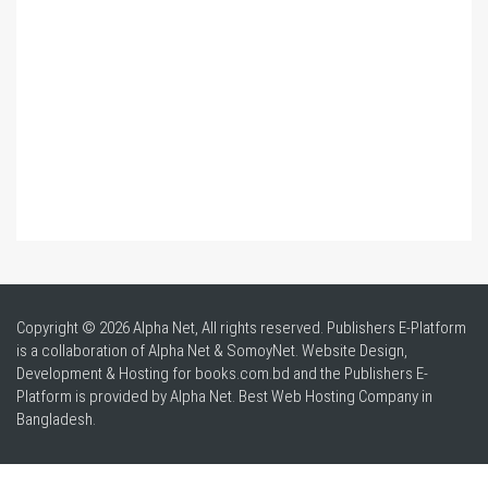
Copyright © 2026 Alpha Net, All rights reserved. Publishers E-Platform
is a collaboration of Alpha Net & SomoyNet.
Website Design
,
Development & Hosting for books.com.bd and the Publishers E-
Platform is provided by Alpha Net. Best
Web Hosting Company in
Bangladesh
.