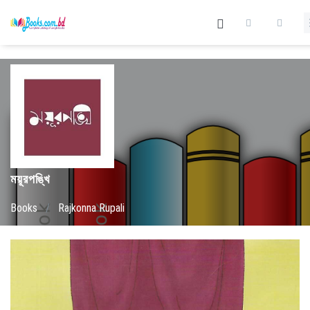
ময়ূরপঙ্খি
Books
/
Rajkonna Rupali