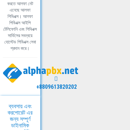
করতে আলফা নেট
এনেছে আলফা
পিবিএক্স। আলফা
পিবিএক্স আইপি
টেলিফোনি এবং পিবিএক্স
সার্ভিসের সবন্বয়ে
হোস্টেড পিবিএক্স সেবা
প্রদান করে।
+8809613820202
ব্যবসায় এবং
করপোরেট এর
জন্য সম্পূর্ণ
ডাইনামিক