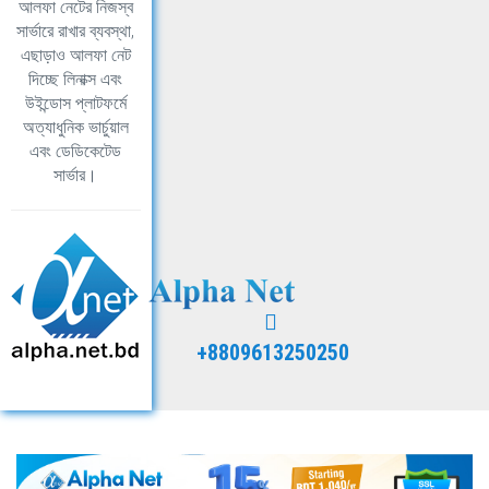
আলফা নেটের নিজস্ব
সার্ভারে রাখার ব্যবস্থা,
এছাড়াও আলফা নেট
দিচ্ছে লিনাক্স এবং
উইন্ডোস প্লাটফর্মে
অত্যাধুনিক ভার্চুয়াল
এবং ডেডিকেটেড
সার্ভার।
+8809613250250