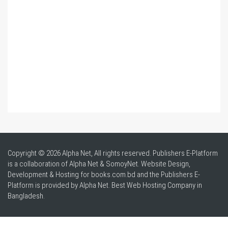
Copyright © 2026 Alpha Net, All rights reserved. Publishers E-Platform
is a collaboration of Alpha Net & SomoyNet.
Website Design
,
Development & Hosting for books.com.bd and the Publishers E-
Platform is provided by Alpha Net. Best
Web Hosting Company in
Bangladesh
.