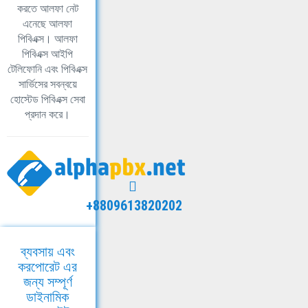
করতে আলফা নেট
এনেছে আলফা
পিবিএক্স। আলফা
পিবিএক্স আইপি
টেলিফোনি এবং পিবিএক্স
সার্ভিসের সবন্বয়ে
হোস্টেড পিবিএক্স সেবা
প্রদান করে।
+8809613820202
ব্যবসায় এবং
করপোরেট এর
জন্য সম্পূর্ণ
ডাইনামিক