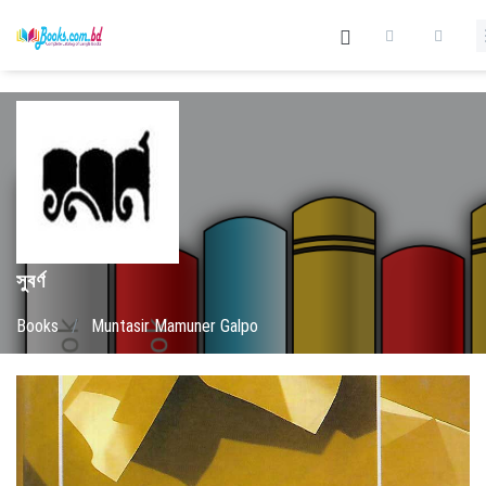
সুবর্ণ
Books
/
Muntasir Mamuner Galpo