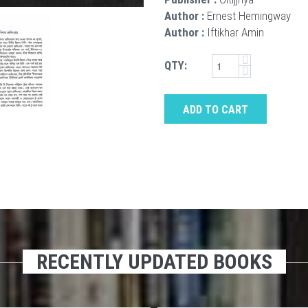
Author :
Ernest Hemingway
Author :
Iftikhar Amin
QTY:
ADD TO CART
RECENTLY UPDATED BOOKS