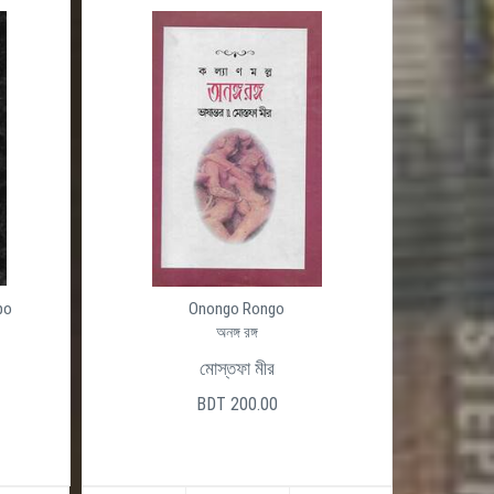
po
Onongo Rongo
অনঙ্গ রঙ্গ
মোস্তফা মীর
BDT 200.00