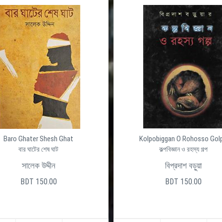
Baro Ghater Shesh Ghat
Kolpobiggan O Rohosso Gol
বার ঘাটের শেষ ঘাট
কল্পবিজ্ঞান ও রহস্য গল্প
সালেক উদ্দীন
বিপ্রদাশ বড়ুয়া
BDT 150.00
BDT 150.00