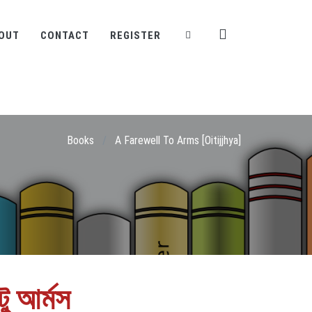
OUT
CONTACT
REGISTER
Books
/
A Farewell To Arms [Oitijjhya]
ু আর্মস