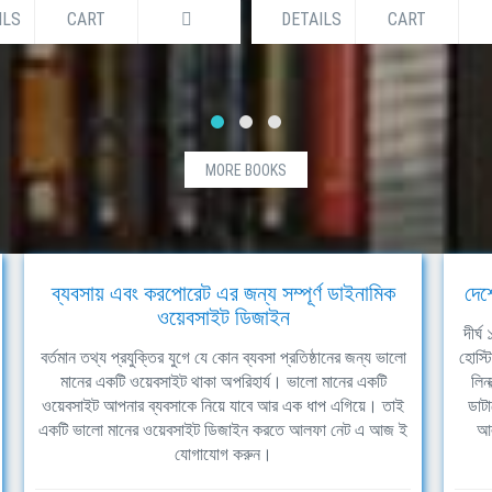
ILS
CART
DETAILS
CART
MORE BOOKS
ব্যবসায় এবং করপোরেট এর জন্য সম্পূর্ণ ডাইনামিক
দেশ
ওয়েবসাইট ডিজাইন
দীর্
বর্তমান তথ্য প্রযুক্তির যুগে যে কোন ব্যবসা প্রতিষ্ঠানের জন্য ভালো
হোস্ট
মানের একটি ওয়েবসাইট থাকা অপরিহার্য। ভালো মানের একটি
লিন
ওয়েবসাইট আপনার ব্যবসাকে নিয়ে যাবে আর এক ধাপ এগিয়ে। তাই
ডাটা
একটি ভালো মানের ওয়েবসাইট ডিজাইন করতে আলফা নেট এ আজ ই
আল
যোগাযোগ করুন।