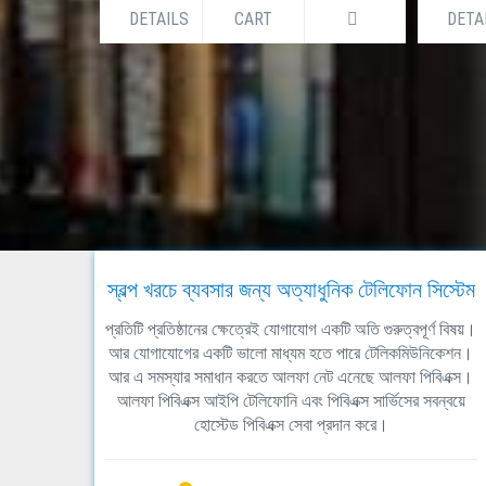
DETAILS
CART
DETA
স্বল্প খরচে ব্যবসার জন্য অত্যাধুনিক টেলিফোন সিস্টেম
প্রতিটি প্রতিষ্ঠানের ক্ষেত্রেই যোগাযোগ একটি অতি গুরুত্বপূর্ণ বিষয়।
আর যোগাযোগের একটি ভালো মাধ্যম হতে পারে টেলিকমিউনিকেশন।
আর এ সমস্যার সমাধান করতে আলফা নেট এনেছে আলফা পিবিএক্স।
আলফা পিবিএক্স আইপি টেলিফোনি এবং পিবিএক্স সার্ভিসের সবন্বয়ে
হোস্টেড পিবিএক্স সেবা প্রদান করে।