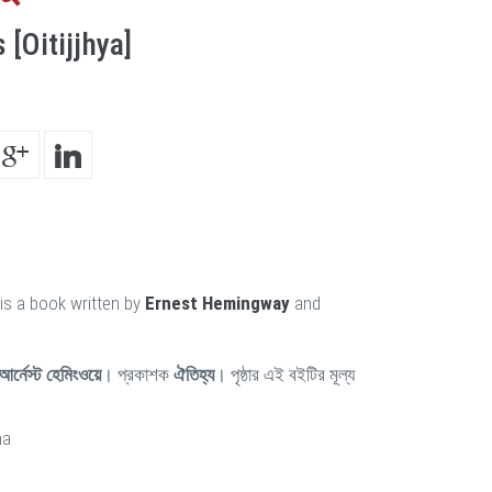
[Oitijjhya]
is a book written by
Ernest Hemingway
and
আর্নেস্ট হেমিংওয়ে
। প্রকাশক
ঐতিহ্য
। পৃষ্ঠার এই বইটির মূল্য
ha