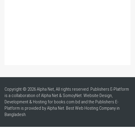
Copyright © 2026 Alpha Net, All rights reserved. Publishers E-Platform
is a collaboration of Alpha Net & SomoyNet.
Website Design
,
Development & Hosting for books.com.bd and the Publishers E-
Platform is provided by Alpha Net. Best
Web Hosting Company in
Bangladesh
.