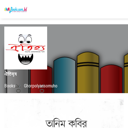
ঐতিহ্য
Books
/
Ghorpolyansomuho