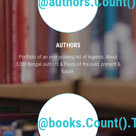
@authors.Count()
AUTHORS
Portfolio of an ever growing list of legends. About
3,000 Bengali authors & Poets of the past, present &
future.
@books.Count().T