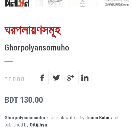
ঘরপলায়ণসমূহ
Ghorpolyansomuho
BDT 130.00
Ghorpolyansomuho
is a book written by
Tanim Kabir
and
published by
Oitijjhya
.