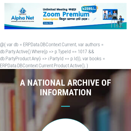
@{ var db = ERP.Data.DBContext.Current; var authors =
db.Party.Active().Where(p => p.TypeId == 1017 &&
db.PartyProduct.Any(i => i.PartyId == p.Id)); var books =
ERP.Data.DBContext.Current.Product.Active(); }
A NATIONAL ARCHIVE OF
INFORMATION