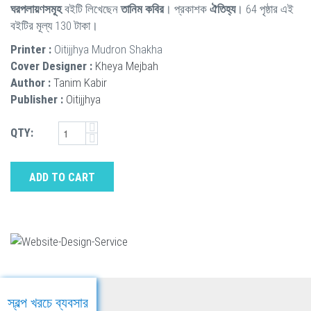
ঘরপলায়ণসমূহ
বইটি লিখেছেন
তানিম কবির
। প্রকাশক
ঐতিহ্য
। 64 পৃষ্ঠার এই
বইটির মূল্য 130 টাকা।
Printer :
Oitijjhya Mudron Shakha
Cover Designer :
Kheya Mejbah
Author :
Tanim Kabir
Publisher :
Oitijjhya
QTY:
ADD TO CART
স্বল্প খরচে ব্যবসার